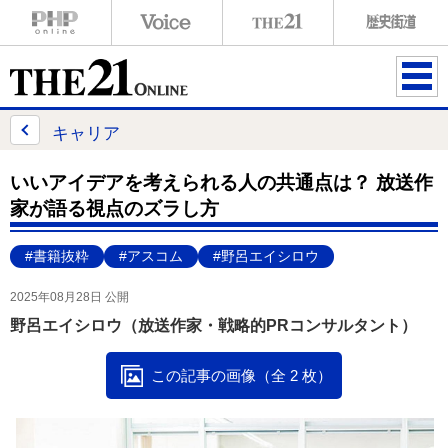
ME
NU
キャリア
いいアイデアを考えられる人の共通点は？ 放送作
家が語る視点のズラし方
#書籍抜粋
#アスコム
#野呂エイシロウ
2025年08月28日 公開
野呂エイシロウ（放送作家・戦略的PRコンサルタント）
この記事の画像（全 2 枚）