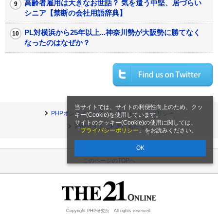
高齢者雇用は大きなお世話？ 気を遣う中堅、居づらい
シニア【禁断の会社用語辞典】
PL対横浜から25年以上...神奈川勢が大阪勢に勝てなく
なったのはなぜか？
当サイトでは、サイトの利便性向上のため、クッ
PHPオンラインとは
プライバシーポリシー
キー(Cookie)を使用しています。
サイトのクッキー(Cookie)の使用に関しては、
Webサイトご利用にあたって
「
プライバシーポリシー
」をお読みください。
OK
このページのTOPへ
Copyright PHP研究所 All rights reserved.