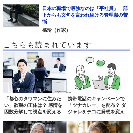
日本の職場で最強なのは「平社員」 部
下からも文句を言われ続ける管理職の苦
悩
橘玲（作家）
こちらも読まれています
「都心のタワマンに住みた
携帯電話のキャンペーンで
い」欲望の正体は？ 感情を
「ツナカレー」を配布？ ダ
因数分解して視点を変える
ジャレをテコに発想を変え
る