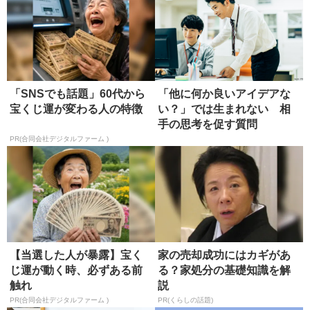
「SNSでも話題」60代から
「他に何か良いアイデアな
宝くじ運が変わる人の特徴
い？」では生まれない 相
手の思考を促す質問
PR(合同会社デジタルファーム )
【当選した人が暴露】宝く
家の売却成功にはカギがあ
じ運が動く時、必ずある前
る？家処分の基礎知識を解
触れ
説
PR(合同会社デジタルファーム )
PR(くらしの話題)