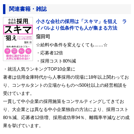
関連書籍・雑誌
小さな会社の採用は「スキマ」を狙え ラ
イバルより低条件でも人が集まる方法
窪田司
☆給料や条件を変えなくても……☆
・応募者12倍
・採用コスト80%減
・就活人気ランキングTOP10企業に
著者は信用金庫時代から人事採用の現場に18年以上関わってお
り、コンサルタントの立場からものべ500社以上の経営相談を
受けています。
一貫して中小企業の採用施策をコンサルティングしてきてお
り、大企業とは異なる中小企業独自の方法により、採用コスト
80％減、応募者12倍増、採用成功率94％、離職率半減などの成
果を挙げています。