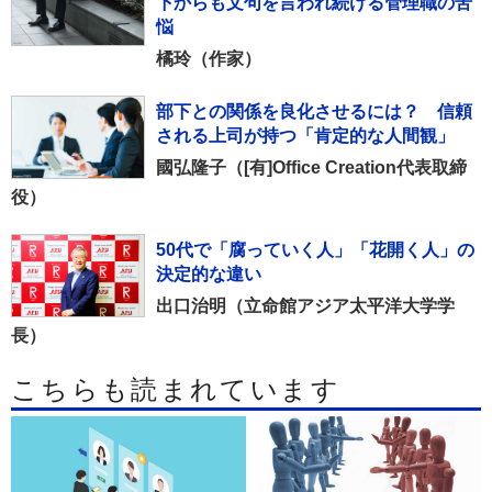
下からも文句を言われ続ける管理職の苦
悩
橘玲（作家）
部下との関係を良化させるには？ 信頼
される上司が持つ「肯定的な人間観」
國弘隆子（[有]Office Creation代表取締
役）
50代で「腐っていく人」「花開く人」の
決定的な違い
出口治明（立命館アジア太平洋大学学
長）
こちらも読まれています