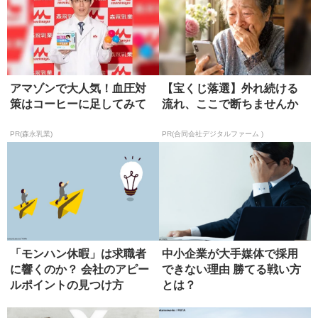
アマゾンで大人気！血圧対
【宝くじ落選】外れ続ける
策はコーヒーに足してみて
流れ、ここで断ちませんか
PR(森永乳業)
PR(合同会社デジタルファーム )
「モンハン休暇」は求職者
中小企業が大手媒体で採用
に響くのか？ 会社のアピー
できない理由 勝てる戦い方
ルポイントの見つけ方
とは？