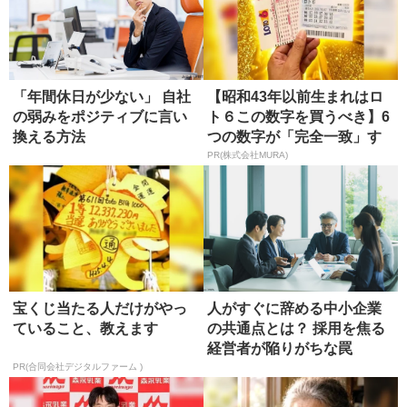
「年間休日が少ない」 自社
【昭和43年以前生まれはロ
の弱みをポジティブに言い
ト６この数字を買うべき】6
換える方法
つの数字が「完全一致」す
る方...
PR(株式会社MURA)
宝くじ当たる人だけがやっ
人がすぐに辞める中小企業
ていること、教えます
の共通点とは？ 採用を焦る
経営者が陥りがちな罠
PR(合同会社デジタルファーム )