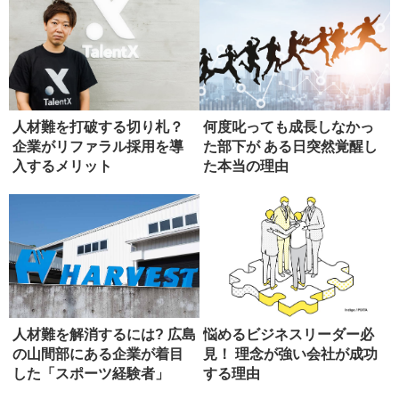
人材難を打破する切り札？
何度叱っても成長しなかっ
企業がリファラル採用を導
た部下が ある日突然覚醒し
入するメリット
た本当の理由
人材難を解消するには? 広島
悩めるビジネスリーダー必
の山間部にある企業が着目
見！ 理念が強い会社が成功
した「スポーツ経験者」
する理由