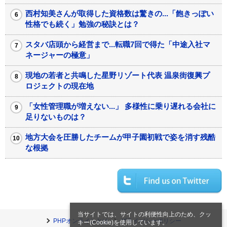
西村知美さんが取得した資格数は驚きの...「飽きっぽい
性格でも続く」勉強の秘訣とは？
スタバ店頭から経営まで...転職7回で得た「中途入社マ
ネージャーの極意」
現地の若者と共鳴した星野リゾート代表 温泉街復興プ
ロジェクトの現在地
「女性管理職が増えない...」 多様性に乗り遅れる会社に
足りないものは？
地方大会を圧勝したチームが甲子園初戦で姿を消す残酷
な根拠
当サイトでは、サイトの利便性向上のため、クッ
PHPオンラインとは
プライバシーポリシー
キー(Cookie)を使用しています。