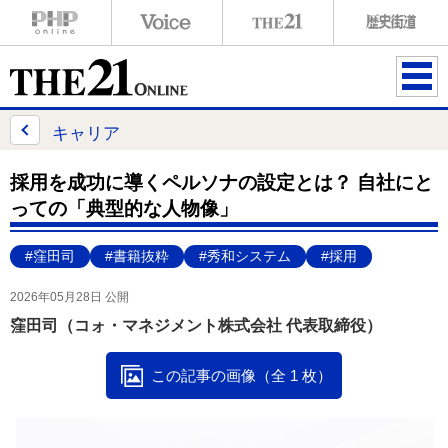
ME
NU
キャリア
採用を成功に導くペルソナの設定とは？ 自社にと
っての「典型的な人物像」
#窪田司
#書籍抜粋
#秀和システム
#採用
2026年05月28日 公開
窪田司（コォ・マネジメント株式会社 代表取締役）
この記事の画像（全 1 枚）