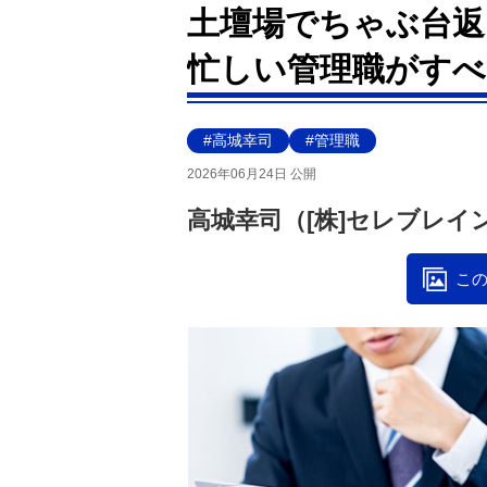
土壇場でちゃぶ台
忙しい管理職がすべ
#高城幸司
#管理職
2026年06月24日 公開
高城幸司（[株]セレブレイ
この