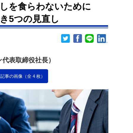
返しを食らわないために
き5つの見直し
ン代表取締役社長）
記事の画像（全 4 枚）