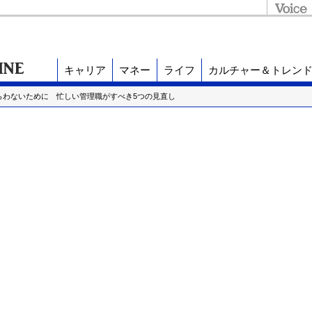
キャリア
マネー
ライフ
カルチャー＆トレン
らわないために 忙しい管理職がすべき5つの見直し