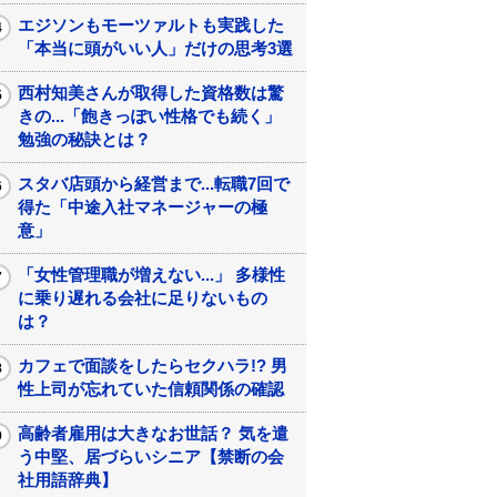
エジソンもモーツァルトも実践した
「本当に頭がいい人」だけの思考3選
西村知美さんが取得した資格数は驚
きの...「飽きっぽい性格でも続く」
勉強の秘訣とは？
スタバ店頭から経営まで...転職7回で
得た「中途入社マネージャーの極
意」
「女性管理職が増えない...」 多様性
に乗り遅れる会社に足りないもの
は？
カフェで面談をしたらセクハラ!? 男
性上司が忘れていた信頼関係の確認
高齢者雇用は大きなお世話？ 気を遣
う中堅、居づらいシニア【禁断の会
社用語辞典】