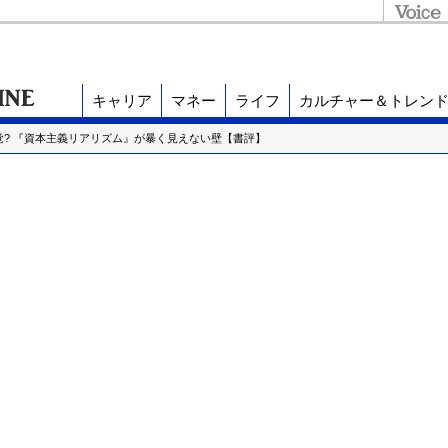
キャリア
マネー
ライフ
カルチャー＆トレン
覚? 『資本主義リアリズム』が暴く見えない壁【書評】