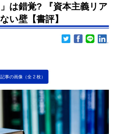
」は錯覚? 『資本主義リア
ない壁【書評】
記事の画像（全 2 枚）