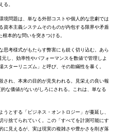
える。
環境問題は、単なる外部コストや個人的な悲劇では
る資本主義システムそのものが内包する限界や矛盾
した根本的な問いを突きつける。
な思考様式がもたらす弊害にも鋭く切り込む。あら
に還元し、効率性やパフォーマンスを数値で管理しよ
場スターリニズム」と呼び、その欺瞞性を暴く。
殺され、本来の目的が見失われる。見栄えの良い報
質的な価値がないがしろにされる。これは、単なる
ようとする「ビジネス・オントロジー」が蔓延し、
切り捨てられていく。この「すべてを計測可能にす
的に見えるが、実は現実の複雑さや豊かさを削ぎ落