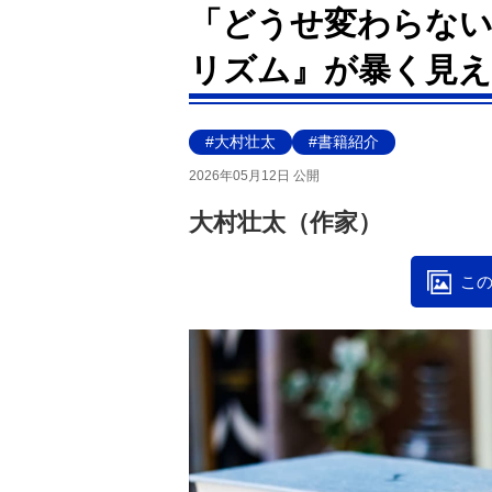
「どうせ変わらない
リズム』が暴く見え
#大村壮太
#書籍紹介
2026年05月12日 公開
大村壮太（作家）
この