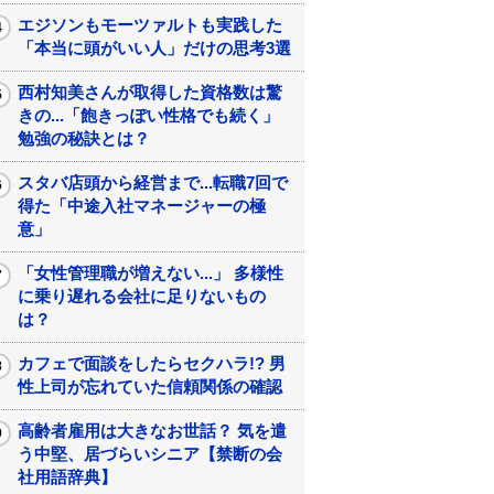
エジソンもモーツァルトも実践した
「本当に頭がいい人」だけの思考3選
西村知美さんが取得した資格数は驚
きの...「飽きっぽい性格でも続く」
勉強の秘訣とは？
スタバ店頭から経営まで...転職7回で
得た「中途入社マネージャーの極
意」
「女性管理職が増えない...」 多様性
に乗り遅れる会社に足りないもの
は？
カフェで面談をしたらセクハラ!? 男
性上司が忘れていた信頼関係の確認
高齢者雇用は大きなお世話？ 気を遣
う中堅、居づらいシニア【禁断の会
社用語辞典】