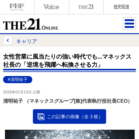
ME
NU
キャリア
女性営業に風当たりの強い時代でも...マネックス
社長の「逆境を飛躍へ転換させる力」
#清明祐子
2026年01月15日 公開
清明祐子 （マネックスグループ[株]代表執行役社長CEO）
この記事の画像（全 3 枚）