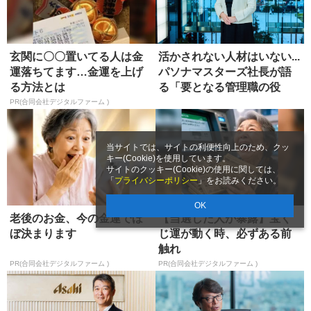
玄関に〇〇置いてる人は金
活かされない人材はいない...
運落ちてます…金運を上げ
パソナマスターズ社長が語
る方法とは
る「要となる管理職の役
割」
PR(合同会社デジタルファーム )
当サイトでは、サイトの利便性向上のため、クッ
キー(Cookie)を使用しています。
サイトのクッキー(Cookie)の使用に関しては、
「
プライバシーポリシー
」をお読みください。
OK
老後のお金、今の金運でほ
【当選した人が暴露】宝く
ぼ決まります
じ運が動く時、必ずある前
触れ
PR(合同会社デジタルファーム )
PR(合同会社デジタルファーム )