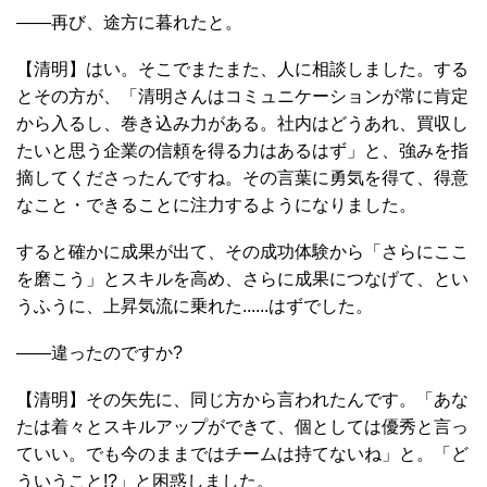
――再び、途方に暮れたと。
【清明】はい。そこでまたまた、人に相談しました。する
とその方が、「清明さんはコミュニケーションが常に肯定
から入るし、巻き込み力がある。社内はどうあれ、買収し
たいと思う企業の信頼を得る力はあるはず」と、強みを指
摘してくださったんですね。その言葉に勇気を得て、得意
なこと・できることに注力するようになりました。
すると確かに成果が出て、その成功体験から「さらにここ
を磨こう」とスキルを高め、さらに成果につなげて、とい
うふうに、上昇気流に乗れた......はずでした。
――違ったのですか?
【清明】その矢先に、同じ方から言われたんです。「あな
たは着々とスキルアップができて、個としては優秀と言っ
ていい。でも今のままではチームは持てないね」と。「ど
ういうこと!?」と困惑しました。