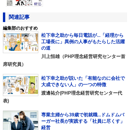
関連記事
編集部のおすすめ
松下幸之助から毎日電話が...「経理から
工場長に」異例の人事がもたらした活躍
の道
川上恒雄（PHP理念経営研究センター首
席研究員）
松下幸之助が説いた「有能なのに会社で
大成できない人」の一つの特徴
渡邊祐介(PHP理念経営研究センター代
表)
専業主婦から39歳で初就職...ドムドムバ
ーガー社長が実践する「社員に尽くす」
経営