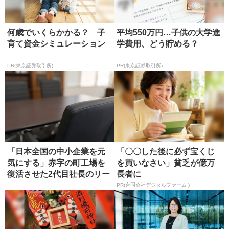
何歳でいくらかかる？ 子
平均550万円…子供の大学進
育て資金シミュレーション
学費用、どう貯める？
PR(東京証券取引所)
PR(東京証券取引所)
「日本全国の中小企業を元
「〇〇した後に必ず宝くじ
気にする」赤字の町工場を
を買いなさい」貧乏が億万
復活させた2代目社長のリー
長者に
ダー論
PR(合同会社デジタルファーム )