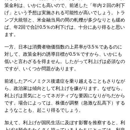
策金利は、いかにも高いので、前述した「年内２回の利下
げ」という予想は実施される可能性が高いでしょう。トラ
ンプ大統領と、米金融当局の間の軋轢が多少なりとも緩め
ば、年2回で合計0.5％の利下げは、十分にあり得ると思い
ます。
一方、日本は消費者物価指数の上昇率が3.5％であるのに
対して、政策金利の誘導目標が0.5％ですから、いかにも
低いと言わざるを得ません。したがって利上げは必須なの
ですが、いくつか問題があります。
前述したアベノミクス後遺症を乗り越えることもさりなが
ら、政治家は傾向として利上げを嫌がります。なぜなら、
利上げは景気にとってネガティブな要因になりがちだから
です。場合によっては、株価が調整（急激な乱高下）する
ようなことも、起こり得るでしょう。
加えて、利上げが国民生活に及ぼす影響を推察すると、利
上げは預金をたくさん持っている人たちにとっては、利息