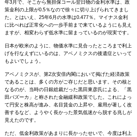
年3月で、そこから無担保コール翌日物の金利水準は、政
策金利の上限が0.5％なので徐々に切り上げられてきまし
た。とはいえ、25年6月の水準は0.477％。マイナス金利
に比べれば正常化への一歩手前まで来ているようにも見え
ますが、相変わらず低水準に留まっているのが現実です。
日本が欧米のように、物価水準に見合ったところまで利上
げを行なえずにいるのは、アベノミクスの後遺症といって
もよいでしょう。
アベノミクスが、第2次安倍内閣において掲げた経済政策
であることは、多くの方がご存じだと思います。その核と
なるのが、当時の日銀総裁だった黒田東彦氏による、「黒
田バズーカ」と称された金融緩和政策でした。これによっ
て円安と株高が進み、名目賃金の上昇や、雇用が著しく改
善するなど、ようやく長かった景気低迷から脱する兆しが
見えたのです。
ただ、低金利政策があまりに長かったせいで、今度は利上