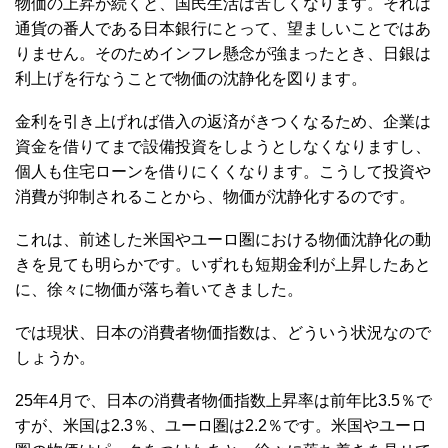
物価の上昇が続くと、国民生活は苦しくなります。それは
通貨の番人である日本銀行にとって、望ましいことではあ
りません。そのためインフレ懸念が強まったとき、日銀は
利上げを行なうことで物価の沈静化を図ります。
金利を引き上げれば借入の返済がきつくなるため、企業は
資金を借りてまで設備投資をしようとしなくなりますし、
個人も住宅ローンを借りにくくなります。こうして投資や
消費が抑制されることから、物価が沈静化するのです。
これは、前述した米国やユーロ圏における物価沈静化の動
きを見ても明らかです。いずれも短期金利が上昇したあと
に、徐々に物価が落ち着いてきました。
では現状、日本の消費者物価指数は、どういう状況なので
しょうか。
25年4月で、日本の消費者物価指数上昇率は前年比3.5％で
すが、米国は2.3％、ユーロ圏は2.2％です。米国やユーロ