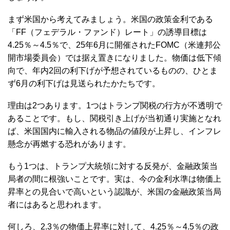
まず米国から考えてみましょう。米国の政策金利である
「FF（フェデラル・ファンド）レート」の誘導目標は
4.25％～4.5％で、25年6月に開催されたFOMC（米連邦公
開市場委員会）では据え置きになりました。物価は低下傾
向で、年内2回の利下げが予想されているものの、ひとま
ず6月の利下げは見送られたかたちです。
理由は2つあります。1つはトランプ関税の行方が不透明で
あることです。もし、関税引き上げが当初通り実施となれ
ば、米国国内に輸入される物品の値段が上昇し、インフレ
懸念が再燃する恐れがあります。
もう1つは、トランプ大統領に対する反発が、金融政策当
局者の間に根強いことです。実は、今の金利水準は物価上
昇率との見合いで高いという認識が、米国の金融政策当局
者にはあると思われます。
何しろ、2.3％の物価上昇率に対して、4.25％～4.5％の政