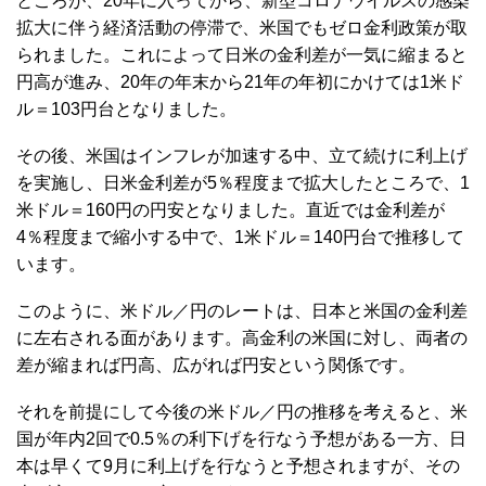
ところが、20年に入ってから、新型コロナウイルスの感染
拡大に伴う経済活動の停滞で、米国でもゼロ金利政策が取
られました。これによって日米の金利差が一気に縮まると
円高が進み、20年の年末から21年の年初にかけては1米ド
ル＝103円台となりました。
その後、米国はインフレが加速する中、立て続けに利上げ
を実施し、日米金利差が5％程度まで拡大したところで、1
米ドル＝160円の円安となりました。直近では金利差が
4％程度まで縮小する中で、1米ドル＝140円台で推移して
います。
このように、米ドル／円のレートは、日本と米国の金利差
に左右される面があります。高金利の米国に対し、両者の
差が縮まれば円高、広がれば円安という関係です。
それを前提にして今後の米ドル／円の推移を考えると、米
国が年内2回で0.5％の利下げを行なう予想がある一方、日
本は早くて9月に利上げを行なうと予想されますが、その