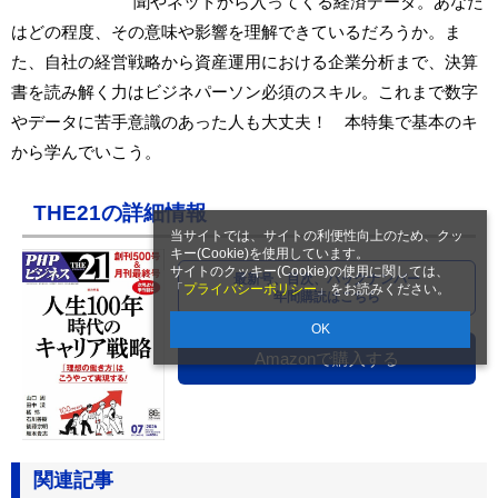
聞やネットから入ってくる経済データ。あなた
はどの程度、その意味や影響を理解できているだろうか。ま
た、自社の経営戦略から資産運用における企業分析まで、決算
書を読み解く力はビジネパーソン必須のスキル。これまで数字
やデータに苦手意識のあった人も大丈夫！ 本特集で基本のキ
から学んでいこう。
THE21の詳細情報
当サイトでは、サイトの利便性向上のため、クッ
キー(Cookie)を使用しています。
サイトのクッキー(Cookie)の使用に関しては、
最新号、目次、バックナンバー
「
プライバシーポリシー
」をお読みください。
年間購読はこちら
OK
Amazonで購入する
関連記事