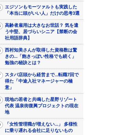
エジソンもモーツァルトも実践した
「本当に頭がいい人」だけの思考3選
高齢者雇用は大きなお世話？ 気を遣
う中堅、居づらいシニア【禁断の会
社用語辞典】
西村知美さんが取得した資格数は驚
きの...「飽きっぽい性格でも続く」
勉強の秘訣とは？
スタバ店頭から経営まで...転職7回で
得た「中途入社マネージャーの極
意」
現地の若者と共鳴した星野リゾート
代表 温泉街復興プロジェクトの現在
地
「女性管理職が増えない...」 多様性
に乗り遅れる会社に足りないもの