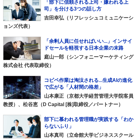
「部下に信頼される上司・嫌われる上
司」を分ける3つの話し方
吉田幸弘（リフレッシュコミュニケーシ
ョンズ代表）
「余剰人員に任せればいい...」インサイ
ドセールを軽視する日本企業の末路
庭山一郎（シンフォニーマーケティング
株式会社 代表取締役）
コピペ作業は淘汰される...生成AIの進化
で広がる「人材間の格差」
山本康正（京都大学経営管理大学院客員
教授）、松谷恵（D Capital [株]取締役／パートナー）
部下に慕われる管理職が実践する「わか
らないふり」
山本真司（立命館大学ビジネススクール