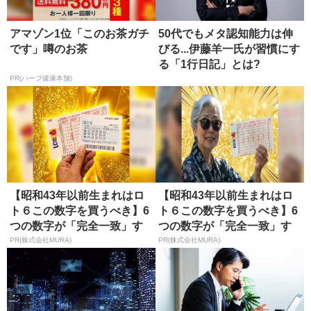
アマゾン1位「このお茶ガチ
50代でもメタ認知能力は伸
です」噂のお茶
びる...伊藤羊一氏が習慣にす
る「1行日記」とは?
PR(ハーブ健康本舗)
【昭和43年以前生まれはロ
【昭和43年以前生まれはロ
ト６この数字を買うべき】6
ト６この数字を買うべき】6
つの数字が「完全一致」す
つの数字が「完全一致」す
る方...
る方...
PR(株式会社MURA)
PR(株式会社MURA)