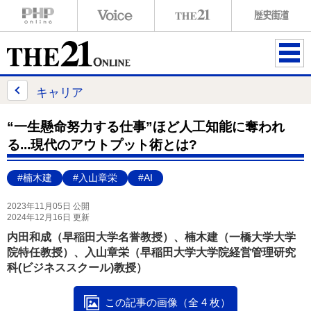
ME
NU
キャリア
“一生懸命努力する仕事”ほど人工知能に奪われ
る...現代のアウトプット術とは?
#楠木建
#入山章栄
#AI
2023年11月05日 公開
2024年12月16日 更新
内田和成（早稲田大学名誉教授）、楠木建（一橋大学大学
院特任教授）、入山章栄（早稲田大学大学院経営管理研究
科(ビジネススクール)教授）
この記事の画像（全 4 枚）