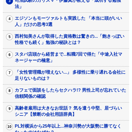
司法試験のカリスマ・伊藤真が教える「成功する勉強
法」
エジソンもモーツァルトも実践した 「本当に頭がいい
人」だけの思考3選
西村知美さんが取得した資格数は驚きの...「飽きっぽい
性格でも続く」勉強の秘訣とは？
スタバ店頭から経営まで...転職7回で得た「中途入社マ
ネージャーの極意」
「女性管理職が増えない...」 多様性に乗り遅れる会社に
足りないものは？
カフェで面談をしたらセクハラ!? 男性上司が忘れていた
信頼関係の確認
高齢者雇用は大きなお世話？ 気を遣う中堅、居づらい
シニア【禁断の会社用語辞典】
PL対横浜から25年以上...神奈川勢が大阪勢に勝てなく