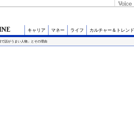
キャリア
マネー
ライフ
カルチャー＆トレン
相で話がうまい人物」とその理由