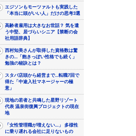
エジソンもモーツァルトも実践した
「本当に頭がいい人」だけの思考3選
高齢者雇用は大きなお世話？ 気を遣
う中堅、居づらいシニア【禁断の会
社用語辞典】
西村知美さんが取得した資格数は驚
きの...「飽きっぽい性格でも続く」
勉強の秘訣とは？
スタバ店頭から経営まで...転職7回で
得た「中途入社マネージャーの極
意」
現地の若者と共鳴した星野リゾート
代表 温泉街復興プロジェクトの現在
地
「女性管理職が増えない...」 多様性
に乗り遅れる会社に足りないもの