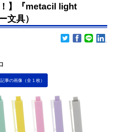
metacil light
ター文具）
ロ
記事の画像（全 1 枚）