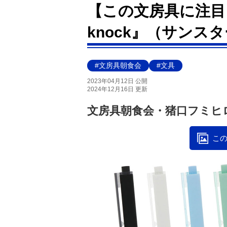
【この文房具に注目！】『
knock』（サンス
#文房具朝食会
#文具
2023年04月12日 公開
2024年12月16日 更新
文房具朝食会・猪口フミヒ
この