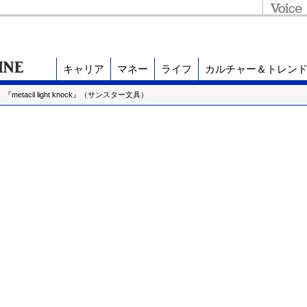
キャリア
マネー
ライフ
カルチャー＆トレン
etacil light knock』（サンスター文具）