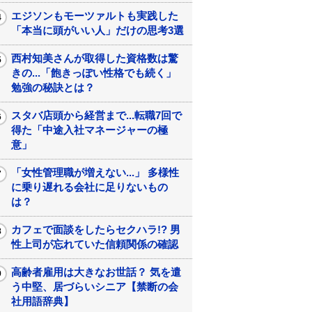
エジソンもモーツァルトも実践した
「本当に頭がいい人」だけの思考3選
西村知美さんが取得した資格数は驚
きの...「飽きっぽい性格でも続く」
勉強の秘訣とは？
スタバ店頭から経営まで...転職7回で
得た「中途入社マネージャーの極
意」
「女性管理職が増えない...」 多様性
に乗り遅れる会社に足りないもの
は？
カフェで面談をしたらセクハラ!? 男
性上司が忘れていた信頼関係の確認
高齢者雇用は大きなお世話？ 気を遣
う中堅、居づらいシニア【禁断の会
社用語辞典】