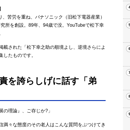
】
入り、苦労を重ね、パナソニック（旧松下電器産業）
究所を創設。89年、94歳で没。YouTubeで松下幸
。
月号に掲載された「松下幸之助の順境よし、逆境さらによ
集したものです。
責を誇らしげに話す「弟
展の理論』、ご存じか?」
信満々な態度のその老人はこんな質問をぶつけてき