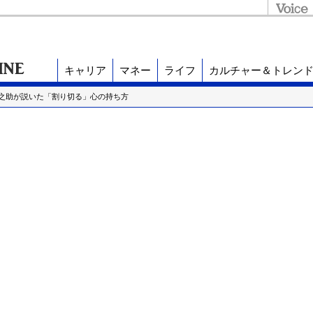
キャリア
マネー
ライフ
カルチャー＆トレン
下幸之助が説いた「割り切る」心の持ち方