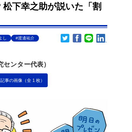
? 松下幸之助が説いた「割
よし
#渡邊祐介
究センター代表）
記事の画像（全 1 枚）