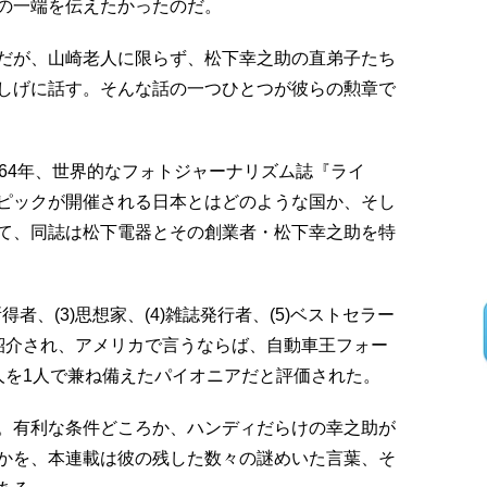
の一端を伝えたかったのだ。
だが、山崎老人に限らず、松下幸之助の直弟子たち
しげに話す。そんな話の一つひとつが彼らの勲章で
64年、世界的なフォトジャーナリズム誌『ライ
ピックが開催される日本とはどのような国か、そし
て、同誌は松下電器とその創業者・松下幸之助を特
得者、(3)思想家、(4)雑誌発行者、(5)ベストセラー
紹介され、アメリカで言うならば、自動車王フォー
人を1人で兼ね備えたパイオニアだと評価された。
。有利な条件どころか、ハンディだらけの幸之助が
かを、本連載は彼の残した数々の謎めいた言葉、そ