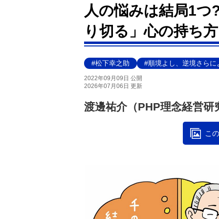
人の悩みは結局1つ
り切る」心の持ち方
#松下幸之助
#順境よし、逆境さらに
2022年09月09日 公開
2026年07月06日 更新
渡邊祐介（PHP理念経営研
この