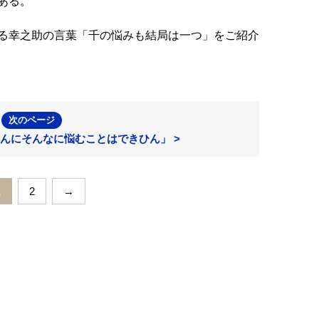
ある。
る幸之助の言葉「千の悩みも結局は一つ」をご紹介
次のページ
んにそんなに悩むことはできひん」 >
1
2
→