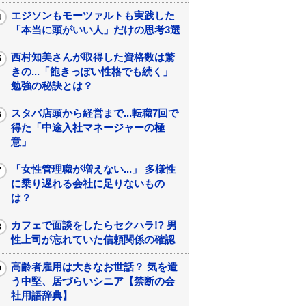
エジソンもモーツァルトも実践した
「本当に頭がいい人」だけの思考3選
西村知美さんが取得した資格数は驚
きの...「飽きっぽい性格でも続く」
勉強の秘訣とは？
スタバ店頭から経営まで...転職7回で
得た「中途入社マネージャーの極
意」
「女性管理職が増えない...」 多様性
に乗り遅れる会社に足りないもの
は？
カフェで面談をしたらセクハラ!? 男
性上司が忘れていた信頼関係の確認
高齢者雇用は大きなお世話？ 気を遣
う中堅、居づらいシニア【禁断の会
社用語辞典】