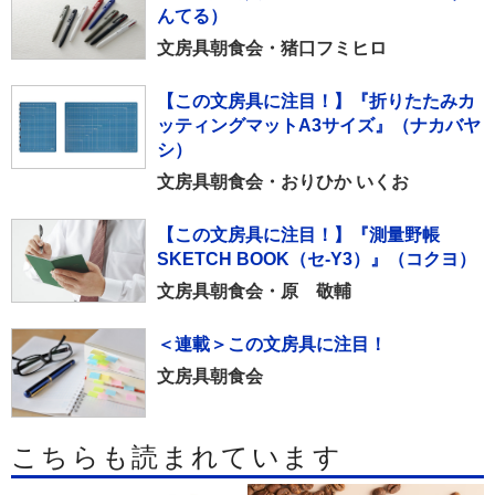
んてる）
文房具朝食会・猪口フミヒロ
【この文房具に注目！】『折りたたみカ
ッティングマットA3サイズ』（ナカバヤ
シ）
文房具朝食会・おりひか いくお
【この文房具に注目！】『測量野帳
SKETCH BOOK（セ-Y3）』（コクヨ）
文房具朝食会・原 敬輔
＜連載＞この文房具に注目！
文房具朝食会
こちらも読まれています