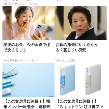
PR(合同会社デジタルファーム )
老後のお金、今の金運でほ
お墓の撤去にいくらかか
ぼ決まります
る？墓じまい費用
PR(合同会社デジタルファーム )
PR(くらしの話題)
【この文房具に注目！】執
【この文房具に注目！】
筆メンバー座談会「連載最
『スキットマン 領収書ファ