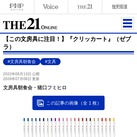
ME
【この文房具に注目！】『クリッカート』（ゼブ
NU
ラ）
#文房具朝食会
#文具
2022年06月13日 公開
2026年07月06日 更新
文房具朝食会・猪口フミヒロ
この記事の画像（全 1 枚）