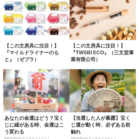
【この文房具に注目！】
【この文房具に注目！】
『マイルドライナーのも
『TWSBI ECO』（三文堂筆
と』（ゼブラ）
業有限公司）
あなたの金運はどう？宝く
【当選した人が暴露】宝く
じに縁がある時、金運はこ
じ運が動く時、必ずある前
う変わる
触れ
PR(合同会社デジタルファーム )
PR(合同会社デジタルファーム )