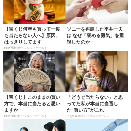
【宝くじ何年も買って一度
ソニーを再建した平井一夫
も当たらない人へ】原因、
は なぜ「褒める勇気」を重
はっきりしてます
視したのか
PR(合同会社デジタルファーム )
【宝くじ】このままの買い
「どうせ当たらない」と思
方で、本当に当たると思い
ってた私が本当に当選し
ますか
た“買い方”がこれ
PR(合同会社デジタルファーム )
PR(合同会社デジタルファーム )