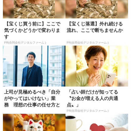
【宝くじ買う前に】ここで
【宝くじ落選】外れ続ける
気づくかどうかで変わりま
流れ、ここで断ちませんか
す
PR(合同会社デジタルファーム )
PR(合同会社デジタルファーム )
上司が見極めるべき「自分
「占い師だけが知ってる
がやってはいけない」業
〝お金が増える人の共通
務 理想の仕事の任せ方と
点〟」
は?
PR(合同会社デジタルファーム )