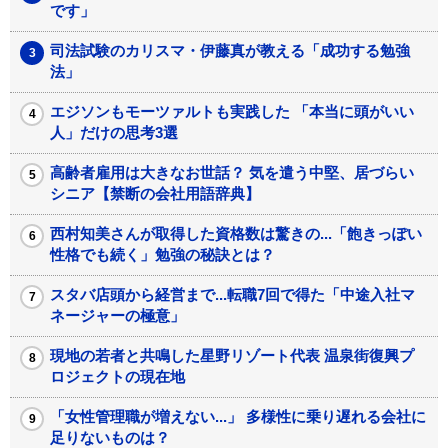
です」
司法試験のカリスマ・伊藤真が教える「成功する勉強
法」
エジソンもモーツァルトも実践した 「本当に頭がいい
人」だけの思考3選
高齢者雇用は大きなお世話？ 気を遣う中堅、居づらい
シニア【禁断の会社用語辞典】
西村知美さんが取得した資格数は驚きの...「飽きっぽい
性格でも続く」勉強の秘訣とは？
スタバ店頭から経営まで...転職7回で得た「中途入社マ
ネージャーの極意」
現地の若者と共鳴した星野リゾート代表 温泉街復興プ
ロジェクトの現在地
「女性管理職が増えない...」 多様性に乗り遅れる会社に
足りないものは？