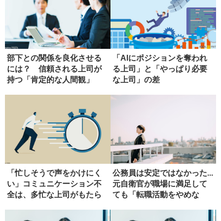
部下との関係を良化させる
「AIにポジションを奪われ
には？ 信頼される上司が
る上司」と「やっぱり必要
持つ「肯定的な人間観」
な上司」の差
「忙しそうで声をかけにく
公務員は安定ではなかった...
い」コミュニケーション不
元自衛官が職場に満足して
全は、多忙な上司がもたら
ても「転職活動をやめな
す
い」...