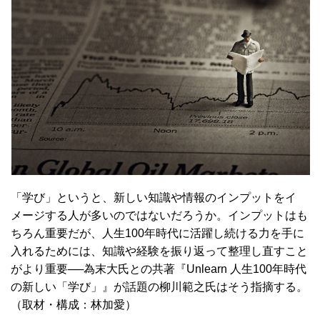
「学び」というと、新しい知識や情報のインプットをイ
メージする人が多いのではないだろうか。インプットはも
ちろん重要だが、人生100年時代に活躍し続ける力を手に
入れるためには、知識や経験を振り返って整理し直すこと
がより重要──為末大氏との共著『Unlearn 人生100年時代
の新しい「学び」』が話題の柳川範之氏はそう指摘する。
（取材・構成：林加愛）