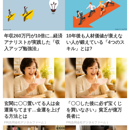
年収260万円が10倍に...経済
10年後も人材価値が衰えな
アナリストが実践した「収
い人が鍛えている「4つのス
入アップ勉強法」
キル」とは?
玄関に〇〇置いてる人は金
「〇〇した後に必ず宝くじ
運落ちてます…金運を上げ
を買いなさい」貧乏が億万
る方法とは
長者に
PR(合同会社デジタルファーム )
PR(合同会社デジタルファーム )