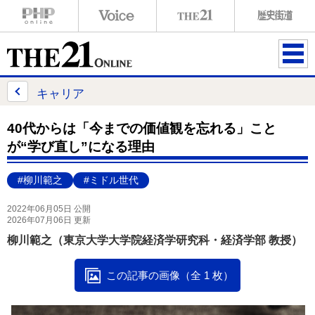
ME
NU
キャリア
40代からは「今までの価値観を忘れる」こと
が“学び直し”になる理由
#柳川範之
#ミドル世代
2022年06月05日 公開
2026年07月06日 更新
柳川範之（東京大学大学院経済学研究科・経済学部 教授）
この記事の画像（全 1 枚）