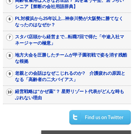
高齢者雇用は大きなお世話？ 気を遣う中堅、居づらい
シニア【禁断の会社用語辞典】
PL対横浜から25年以上...神奈川勢が大阪勢に勝てなく
なったのはなぜか？
スタバ店頭から経営まで...転職7回で得た「中途入社マ
ネージャーの極意」
地方大会を圧勝したチームが甲子園初戦で姿を消す残酷
な根拠
老親との会話はなぜこじれるのか? 介護疲れの原因と
なる「高齢者の二大バイアス」
経営戦略は“かぜ薬”？ 星野リゾート代表がどんな時も
ぶれない理由