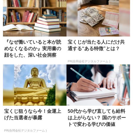
『なぜ働いていると本が読
宝くじが当たる人にだけ共
めなくなるのか』実用書の
通する“ある特徴”とは？
顔をした、深い社会洞察
【書評】
PR(合同会社デジタルファーム )
宝くじ狙うなら今！金運上
50代から学び直しても給料
げた当選者が暴露
は上がらない？ 国のサポー
トで変わる学びの価値
PR(合同会社デジタルファーム )