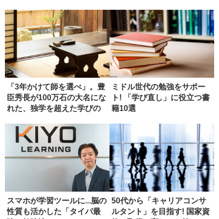
略
「3年かけて師を選べ」。豊
ミドル世代の勉強をサポー
臣秀長が100万石の大名にな
ト! 「学び直し」に役立つ書
れた、独学を超えた学びの
籍10選
正...
スマホが学習ツールに...脳の
50代から「キャリアコンサ
性質も活かした「タイパ最
ルタント」を目指す! 国家資