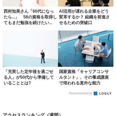
西村知美さん「60代になっ
AI活用が遅れる企業をどう
たら...」 58の資格を取得し
変革するか？ 組織を前進さ
てもまだ勉強を続けたい...
せるための突破口
「充実した定年後を過ごせ
国家資格「キャリアコンサ
る人」が50代から準備して
ルタント」、その養成講座
いることとは?
で培われる意外な能力
Recommended by
アクセスランキング（週間）