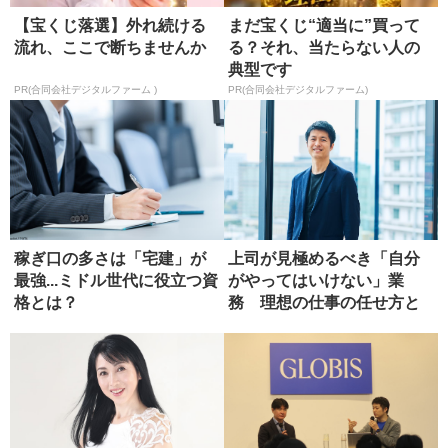
【宝くじ落選】外れ続ける
まだ宝くじ“適当に”買って
流れ、ここで断ちませんか
る？それ、当たらない人の
典型です
PR(合同会社デジタルファーム )
PR(合同会社デジタルファーム)
稼ぎ口の多さは「宅建」が
上司が見極めるべき「自分
最強...ミドル世代に役立つ資
がやってはいけない」業
格とは？
務 理想の仕事の任せ方と
は?