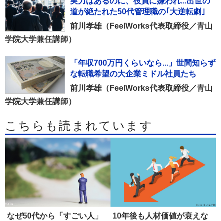
実力はあるのに、役員に嫌われ...出世の
道が絶たれた50代管理職の｢大逆転劇｣
前川孝雄（FeelWorks代表取締役／青山
学院大学兼任講師）
「年収700万円くらいなら...」世間知らず
な転職希望の大企業ミドル社員たち
前川孝雄（FeelWorks代表取締役／青山
学院大学兼任講師）
こちらも読まれています
なぜ50代から「すごい人」
10年後も人材価値が衰えな