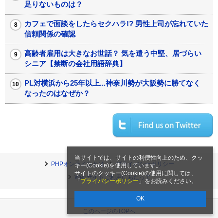
足りないものは？
カフェで面談をしたらセクハラ!? 男性上司が忘れていた
信頼関係の確認
高齢者雇用は大きなお世話？ 気を遣う中堅、居づらい
シニア【禁断の会社用語辞典】
PL対横浜から25年以上...神奈川勢が大阪勢に勝てなく
なったのはなぜか？
当サイトでは、サイトの利便性向上のため、クッ
PHPオンラインとは
プライバシーポリシー
キー(Cookie)を使用しています。
サイトのクッキー(Cookie)の使用に関しては、
Webサイトご利用にあたって
「
プライバシーポリシー
」をお読みください。
OK
このページのTOPへ