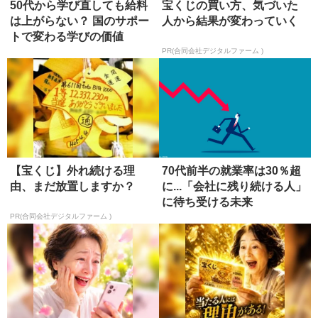
50代から学び直しても給料
宝くじの買い方、気づいた
は上がらない？ 国のサポー
人から結果が変わっていく
トで変わる学びの価値
PR(合同会社デジタルファーム )
【宝くじ】外れ続ける理
70代前半の就業率は30％超
由、まだ放置しますか？
に...「会社に残り続ける人」
に待ち受ける未来
PR(合同会社デジタルファーム )