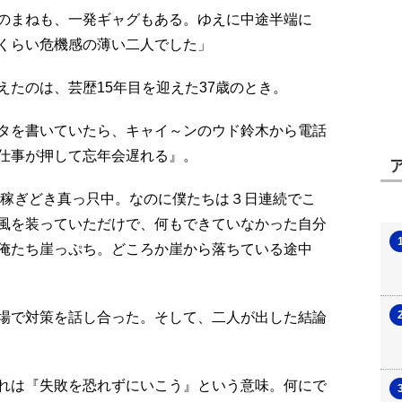
のまねも、一発ギャグもある。ゆえに中途半端に
くらい危機感の薄い二人でした」
たのは、芸歴15年目を迎えた37歳のとき。
タを書いていたら、キャイ～ンのウド鈴木から電話
仕事が押して忘年会遅れる』。
の稼ぎどき真っ只中。なのに僕たちは３日連続でこ
風を装っていただけで、何もできていなかった自分
俺たち崖っぷち。どころか崖から落ちている途中
場で対策を話し合った。そして、二人が出した結論
れは『失敗を恐れずにいこう』という意味。何にで