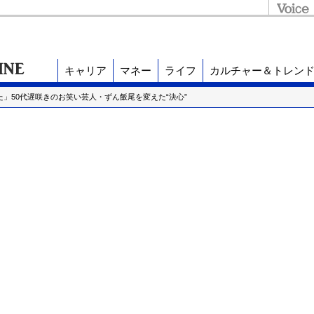
キャリア
マネー
ライフ
カルチャー＆トレン
た」50代遅咲きのお笑い芸人・ずん飯尾を変えた“決心”