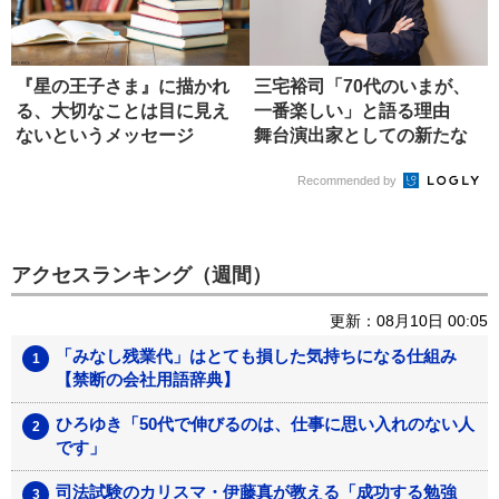
『星の王子さま』に描かれ
三宅裕司「70代のいまが、
る、大切なことは目に見え
一番楽しい」と語る理由
ないというメッセージ
舞台演出家としての新たな
境地
Recommended by
アクセスランキング（週間）
更新：08月10日 00:05
「みなし残業代」はとても損した気持ちになる仕組み
【禁断の会社用語辞典】
ひろゆき「50代で伸びるのは、仕事に思い入れのない人
です」
司法試験のカリスマ・伊藤真が教える「成功する勉強