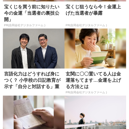
宝くじを買う前に知りたい
宝くじ狙うなら今！金運上
今の金運「当選者の裏技公
げた当選者が暴露
開」
PR(合同会社デジタルファーム )
PR(合同会社デジタルファーム )
言語化力はどうすれば身に
玄関に〇〇置いてる人は金
つく？ 小学校の日記教育が
運落ちてます…金運を上げ
示す「自分と対話する」重
る方法とは
要性
PR(合同会社デジタルファーム )