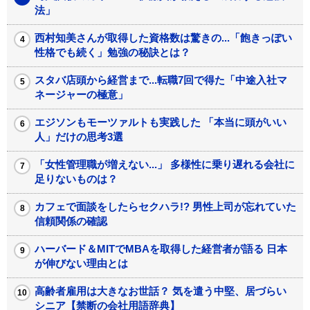
法」
西村知美さんが取得した資格数は驚きの...「飽きっぽい
性格でも続く」勉強の秘訣とは？
スタバ店頭から経営まで...転職7回で得た「中途入社マ
ネージャーの極意」
エジソンもモーツァルトも実践した 「本当に頭がいい
人」だけの思考3選
「女性管理職が増えない...」 多様性に乗り遅れる会社に
足りないものは？
カフェで面談をしたらセクハラ!? 男性上司が忘れていた
信頼関係の確認
ハーバード＆MITでMBAを取得した経営者が語る 日本
が伸びない理由とは
高齢者雇用は大きなお世話？ 気を遣う中堅、居づらい
シニア【禁断の会社用語辞典】