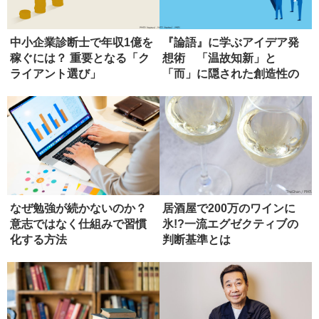
中小企業診断士で年収1億を
『論語』に学ぶアイデア発
稼ぐには？ 重要となる「ク
想術 「温故知新」と
ライアント選び」
「而」に隠された創造性の
本質
なぜ勉強が続かないのか？
居酒屋で200万のワインに
意志ではなく仕組みで習慣
氷!?一流エグゼクティブの
化する方法
判断基準とは