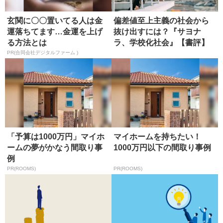
玄関に〇〇置いてる人は金
偏差値至上主義の社会から
運落ちてます…金運を上げ
抜け出すには？『サヨナ
る方法とは
ラ、学校化社会』【書評】
PR(合同会社デジタルファーム )
「予算は1000万円」マイホ
マイホームを持ちたい！
ームの夢がかなう間取り事
1000万円以下の間取り事例
例
PR(ROOMS)
PR(ROOMS)