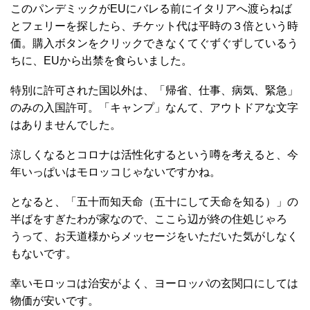
このパンデミックがEUにバレる前にイタリアへ渡らねば
とフェリーを探したら、チケット代は平時の３倍という時
価。購入ボタンをクリックできなくてぐずぐずしているう
ちに、EUから出禁を食らいました。
特別に許可された国以外は、「帰省、仕事、病気、緊急」
のみの入国許可。「キャンプ」なんて、アウトドアな文字
はありませんでした。
涼しくなるとコロナは活性化するという噂を考えると、今
年いっぱいはモロッコじゃないですかね。
となると、「五十而知天命（五十にして天命を知る）」の
半ばをすぎたわが家なので、ここら辺が終の住処じゃろ
うって、お天道様からメッセージをいただいた気がしなく
もないです。
幸いモロッコは治安がよく、ヨーロッパの玄関口にしては
物価が安いです。