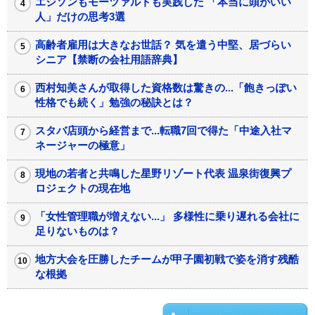
エジソンもモーツァルトも実践した 「本当に頭がいい
人」だけの思考3選
高齢者雇用は大きなお世話？ 気を遣う中堅、居づらい
シニア【禁断の会社用語辞典】
西村知美さんが取得した資格数は驚きの...「飽きっぽい
性格でも続く」勉強の秘訣とは？
スタバ店頭から経営まで...転職7回で得た「中途入社マ
ネージャーの極意」
現地の若者と共鳴した星野リゾート代表 温泉街復興プ
ロジェクトの現在地
「女性管理職が増えない...」 多様性に乗り遅れる会社に
足りないものは？
地方大会を圧勝したチームが甲子園初戦で姿を消す残酷
な根拠