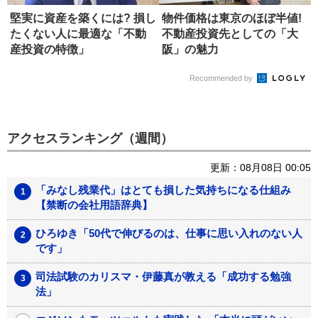
堅実に資産を築くには? 損し
物件価格は東京のほぼ半値!
たくない人に最適な「不動
不動産投資先としての「大
産投資の特徴」
阪」の魅力
Recommended by
アクセスランキング（週間）
更新：08月08日 00:05
「みなし残業代」はとても損した気持ちになる仕組み
【禁断の会社用語辞典】
ひろゆき「50代で伸びるのは、仕事に思い入れのない人
です」
司法試験のカリスマ・伊藤真が教える「成功する勉強
法」