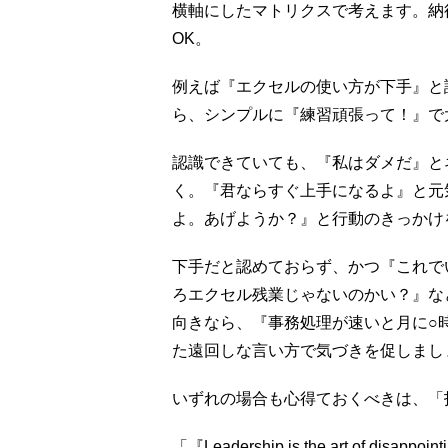
横軸にしたマトリクスで考えます。納
OK。
例えば『エクセルの使い方が下手』と
ら、シンプルに『練習頑張って！』で
認識できていても、『私はダメだ』と
く。『君ならすぐ上手になるよ』と元
よ。あげようか？』と行動のきっかけ
下手だと認めておらず、かつ『これで
ろエクセル残業じゃないのかい？』な
向きなら、『事務処理が速いと月に○
た遠回しな言い方で気づきを促しまし
いずれの場合も心得ておくべきは、「
「『Leadership is the art of disappoi