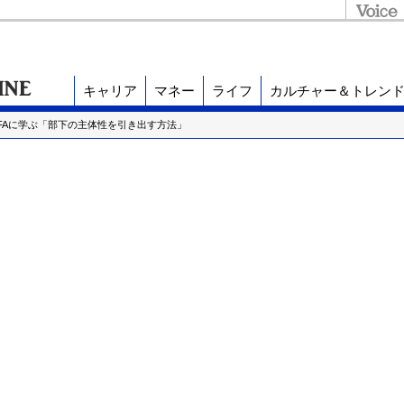
キャリア
マネー
ライフ
カルチャー＆トレン
AFAに学ぶ「部下の主体性を引き出す方法」