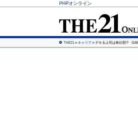
PHPオンライン
THE21
»
キャリア
» デキる上司は奉仕型!? G