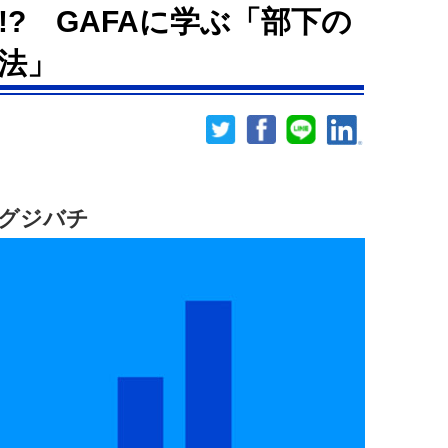
? GAFAに学ぶ「部下の
法」
グジバチ