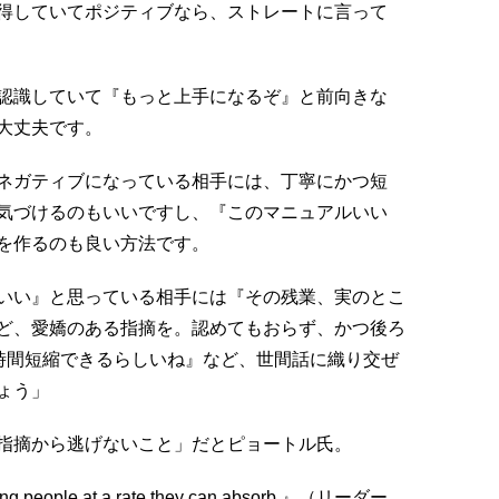
得していてポジティブなら、ストレートに言って
認識していて『もっと上手になるぞ』と前向きな
大丈夫です。
ネガティブになっている相手には、丁寧にかつ短
気づけるのもいいですし、『このマニュアルいい
を作るのも良い方法です。
いい』と思っている相手には『その残業、実のとこ
ど、愛嬌のある指摘を。認めてもおらず、かつ後ろ
時間短縮できるらしいね』など、世間話に織り交ぜ
ょう」
指摘から逃げないこと」だとピョートル氏。
nting people at a rate they can absorb.』（リーダー