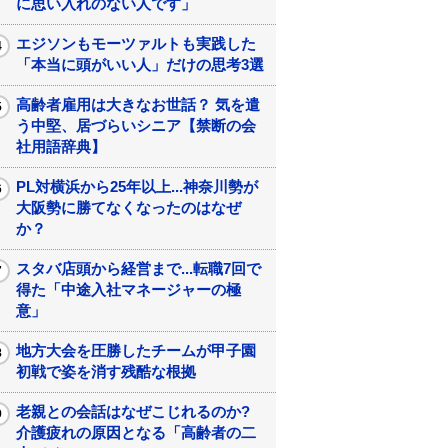
に思い入れのない人です」
エジソンもモーツァルトも実践した
「本当に頭がいい人」だけの思考3選
高齢者雇用は大きなお世話？ 気を遣
う中堅、居づらいシニア【禁断の会
社用語辞典】
PL対横浜から25年以上...神奈川勢が
大阪勢に勝てなくなったのはなぜ
か？
スタバ店頭から経営まで...転職7回で
得た「中途入社マネージャーの極
意」
地方大会を圧勝したチームが甲子園
初戦で姿を消す残酷な根拠
老親との会話はなぜこじれるのか?
介護疲れの原因となる「高齢者の二