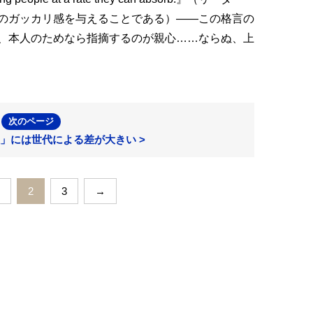
のガッカリ感を与えることである）――この格言の
、本人のためなら指摘するのが親心……ならぬ、上
次のページ
」には世代による差が大きい >
2
3
→