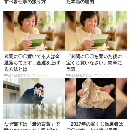
すべき仕事の振り方
た本当の理由
玄関に〇〇置いてる人は金
「玄関に〇〇を置いた後に
運落ちてます…金運を上げ
宝くじ買いなさい」簡単に
る方法とは
当選
PR(合同会社デジタルファーム )
PR(合同会社デジタルファーム )
なぜ部下は「褒め言葉」で
「2027年の宝くじ当選者は