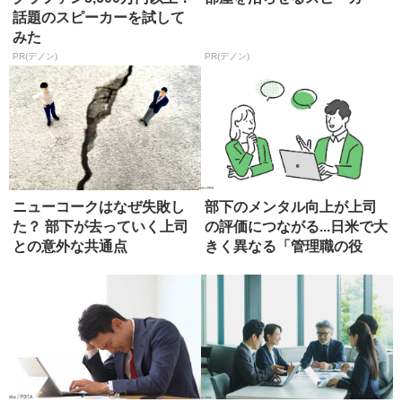
話題のスピーカーを試して
みた
PR(デノン)
PR(デノン)
ニューコークはなぜ失敗し
部下のメンタル向上が上司
た？ 部下が去っていく上司
の評価につながる...日米で大
との意外な共通点
きく異なる「管理職の役
割」