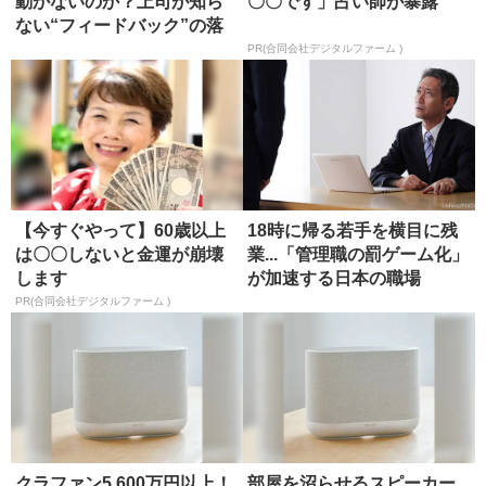
動かないのか？上司が知ら
〇〇です」占い師が暴露
ない“フィードバック”の落
とし穴
PR(合同会社デジタルファーム )
【今すぐやって】60歳以上
18時に帰る若手を横目に残
は〇〇しないと金運が崩壊
業...「管理職の罰ゲーム化」
します
が加速する日本の職場
PR(合同会社デジタルファーム )
クラファン5,600万円以上！
部屋を沼らせるスピーカー