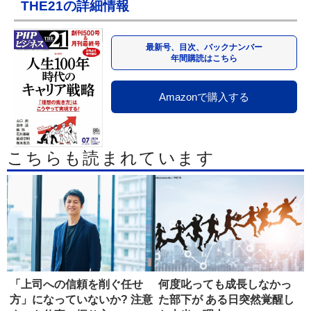
THE21の詳細情報
最新号、目次、バックナンバー
年間購読はこちら
Amazonで購入する
こちらも読まれています
「上司への信頼を削ぐ任せ
何度叱っても成長しなかっ
方」になっていないか? 注意
た部下が ある日突然覚醒し