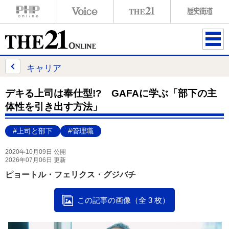
ME
NU
キャリア
デキる上司は奉仕型!? GAFAに学ぶ「部下の主
体性を引き出す方法」
#上司と部下
#管理職
2020年10月09日 公開
2026年07月06日 更新
ピョートル・フェリクス・グジバチ
この記事の画像（全 3 枚）