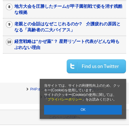
地方大会を圧勝したチームが甲子園初戦で姿を消す残酷
な根拠
老親との会話はなぜこじれるのか? 介護疲れの原因と
なる「高齢者の二大バイアス」
経営戦略は“かぜ薬”？ 星野リゾート代表がどんな時も
ぶれない理由
当サイトでは、サイトの利便性向上のため、クッ
PHPオンラインとは
プライバシーポリシー
キー(Cookie)を使用しています。
サイトのクッキー(Cookie)の使用に関しては、
Webサイトご利用にあたって
「
プライバシーポリシー
」をお読みください。
OK
このページのTOPへ