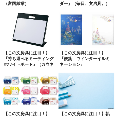
（富国紙業）
ダー』（毎日、文房具。）
【この文房具に注目！】
【この文房具に注目！】
『持ち運べるミーティング
『便箋 ウィンターイルミ
ホワイトボード』（カウネ
ネーション』
ット）
（G.C.PRESS）
【この文房具に注目！】
【この文房具に注目！】執