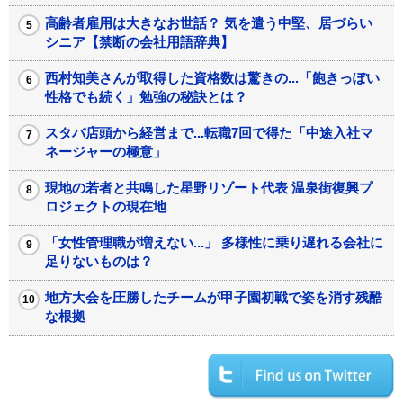
高齢者雇用は大きなお世話？ 気を遣う中堅、居づらい
シニア【禁断の会社用語辞典】
西村知美さんが取得した資格数は驚きの...「飽きっぽい
性格でも続く」勉強の秘訣とは？
スタバ店頭から経営まで...転職7回で得た「中途入社マ
ネージャーの極意」
現地の若者と共鳴した星野リゾート代表 温泉街復興プ
ロジェクトの現在地
「女性管理職が増えない...」 多様性に乗り遅れる会社に
足りないものは？
地方大会を圧勝したチームが甲子園初戦で姿を消す残酷
な根拠