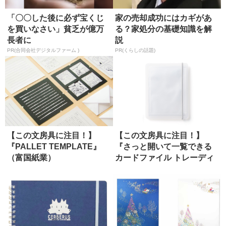
「〇〇した後に必ず宝くじ
家の売却成功にはカギがあ
を買いなさい」貧乏が億万
る？家処分の基礎知識を解
長者に
説
PR(合同会社デジタルファーム )
PR(くらしの話題)
【この文房具に注目！】
【この文房具に注目！】
『PALLET TEMPLATE』
『さっと開いて一覧できる
（富国紙業）
カードファイル トレーディ
ングカー...