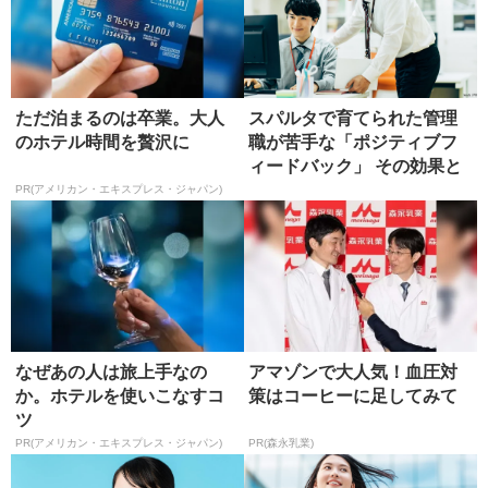
ただ泊まるのは卒業。大人
スパルタで育てられた管理
のホテル時間を贅沢に
職が苦手な「ポジティブフ
ィードバック」 その効果と
は?
PR(アメリカン・エキスプレス・ジャパン)
なぜあの人は旅上手なの
アマゾンで大人気！血圧対
か。ホテルを使いこなすコ
策はコーヒーに足してみて
ツ
PR(アメリカン・エキスプレス・ジャパン)
PR(森永乳業)