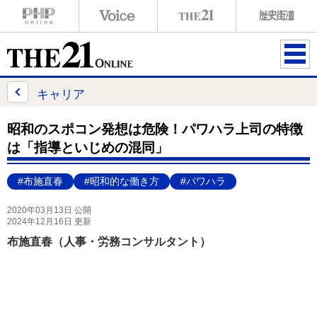
ME
NU
キャリア
昭和のスポコン発想は危険！パワハラ上司の特徴
は「指導といじめの混同」
#布施直春
#昭和的な働き方
#パワハラ
2020年03月13日 公開
2024年12月16日 更新
布施直春（人事・労務コンサルタント）