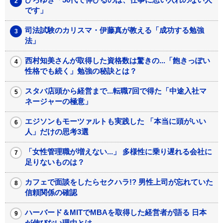
です」
司法試験のカリスマ・伊藤真が教える「成功する勉強
法」
西村知美さんが取得した資格数は驚きの...「飽きっぽい
性格でも続く」勉強の秘訣とは？
スタバ店頭から経営まで...転職7回で得た「中途入社マ
ネージャーの極意」
エジソンもモーツァルトも実践した 「本当に頭がいい
人」だけの思考3選
「女性管理職が増えない...」 多様性に乗り遅れる会社に
足りないものは？
カフェで面談をしたらセクハラ!? 男性上司が忘れていた
信頼関係の確認
ハーバード＆MITでMBAを取得した経営者が語る 日本
が伸びない理由とは