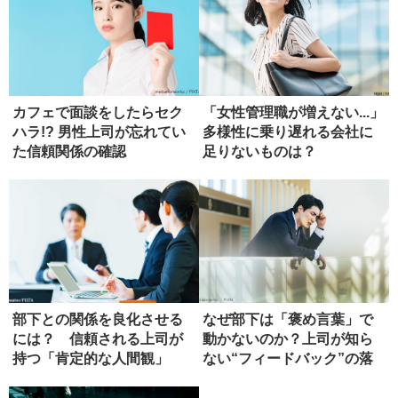
カフェで面談をしたらセク
「女性管理職が増えない...」
ハラ!? 男性上司が忘れてい
多様性に乗り遅れる会社に
た信頼関係の確認
足りないものは？
部下との関係を良化させる
なぜ部下は「褒め言葉」で
には？ 信頼される上司が
動かないのか？上司が知ら
持つ「肯定的な人間観」
ない“フィードバック”の落
とし穴