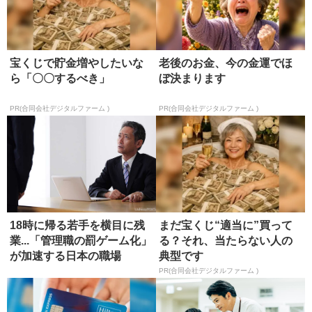
宝くじで貯金増やしたいな
老後のお金、今の金運でほ
ら「〇〇するべき」
ぼ決まります
PR(合同会社デジタルファーム )
PR(合同会社デジタルファーム )
18時に帰る若手を横目に残
まだ宝くじ“適当に”買って
業...「管理職の罰ゲーム化」
る？それ、当たらない人の
が加速する日本の職場
典型です
PR(合同会社デジタルファーム )