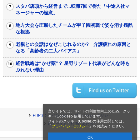
スタバ店頭から経営まで...転職7回で得た「中途入社マ
ネージャーの極意」
地方大会を圧勝したチームが甲子園初戦で姿を消す残酷
な根拠
老親との会話はなぜこじれるのか? 介護疲れの原因と
なる「高齢者の二大バイアス」
経営戦略は“かぜ薬”？ 星野リゾート代表がどんな時も
ぶれない理由
当サイトでは、サイトの利便性向上のため、クッ
PHPオンラインとは
プライバシーポリシー
キー(Cookie)を使用しています。
サイトのクッキー(Cookie)の使用に関しては、
Webサイトご利用にあたって
「
プライバシーポリシー
」をお読みください。
OK