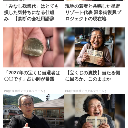
「みなし残業代」はとても
現地の若者と共鳴した星野
損した気持ちになる仕組
リゾート代表 温泉街復興プ
み 【禁断の会社用語辞
ロジェクトの現在地
典】
「2027年の宝くじ当選者は
【宝くじの裏技】当たる側
〇〇です」占い師が暴露
に回るか、このままか
PR(合同会社デジタルファーム )
PR(合同会社デジタルファーム )