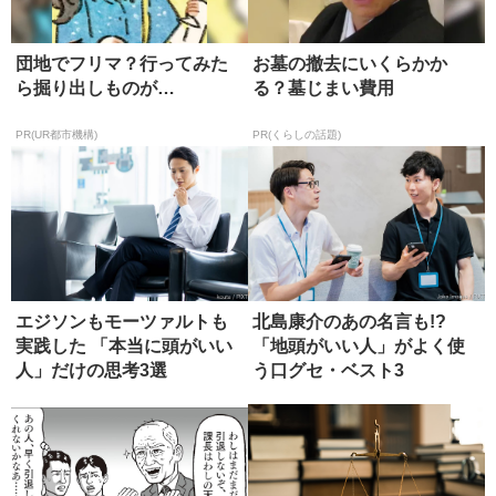
団地でフリマ？行ってみた
お墓の撤去にいくらかか
ら掘り出しものが…
る？墓じまい費用
PR(UR都市機構)
PR(くらしの話題)
エジソンもモーツァルトも
北島康介のあの名言も!?
実践した 「本当に頭がいい
「地頭がいい人」がよく使
人」だけの思考3選
う口グセ・ベスト3