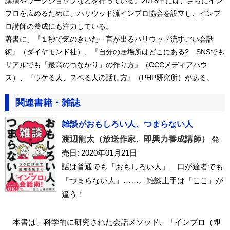
講演やワークショップなどを行っている。2018年には、さらにイン
プロを広めるために、ハリウッド流インプロ協会を設立し、インプ
ロ講師の養成にも注力している。
著書に、『１秒で気のきいた一言が出るハリウッド流すごい会話
術』（ダイヤモンド社）、『自分の居場所はどこにある? SNSでも
リアルでも「最高のつながり」の作り方』（CCCメディアハウ
ス）、『ウケる人、スベる人の話し方』（PHP研究所）がある。
関連書籍・雑誌
雑談がおもしろい人、つまらない人
渡辺龍太（放送作家、即興力養成講師）
発
売日: 2020年01月21日
話は普通でも「おもしろい人」、口が達者でも
「つまらない人」……。雑談上手は「ここ」が
違う！
本書は、科学的に研究された会話メソッド、「インプロ（即