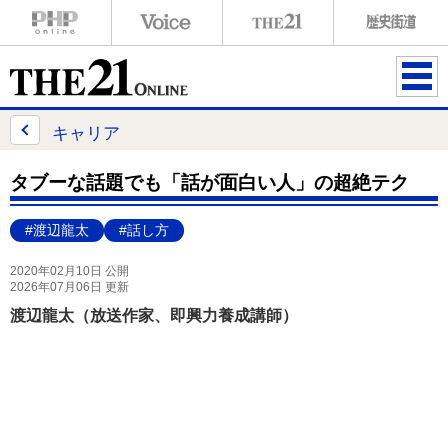
ME
NU
キャリア
タブーな話題でも「話が面白い人」の超絶テク
#渡辺龍太
#話し方
2020年02月10日 公開
2026年07月06日 更新
渡辺龍太（放送作家、即興力養成講師）