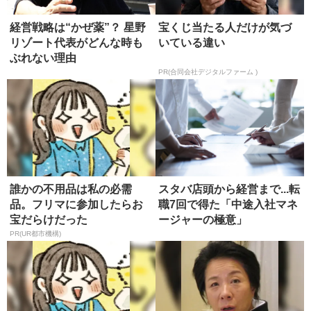
経営戦略は“かぜ薬”？ 星野
宝くじ当たる人だけが気づ
リゾート代表がどんな時も
いている違い
ぶれない理由
PR(合同会社デジタルファーム )
誰かの不用品は私の必需
スタバ店頭から経営まで...転
品。フリマに参加したらお
職7回で得た「中途入社マネ
宝だらけだった
ージャーの極意」
PR(UR都市機構)