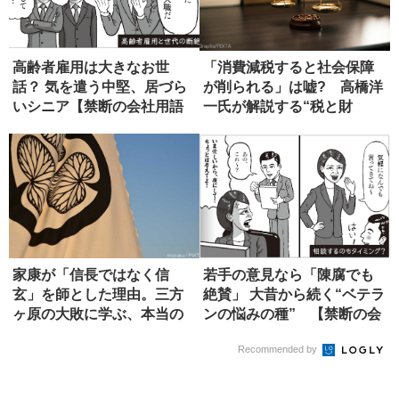
高齢者雇用は大きなお世
「消費減税すると社会保障
話？ 気を遣う中堅、居づら
が削られる」は嘘? 高橋洋
いシニア【禁断の会社用語
一氏が解説する“税と財
辞典】
源”の真...
家康が「信長ではなく信
若手の意見なら「陳腐でも
玄」を師とした理由。三方
絶賛」 大昔から続く“ベテラ
ヶ原の大敗に学ぶ、本当の
ンの悩みの種” 【禁断の会
師の選び方
社...
Recommended by