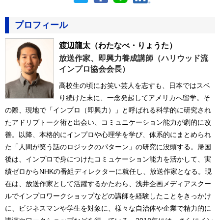
プロフィール
渡辺龍太
（わたなべ・りょうた）
放送作家、即興力養成講師（ハリウッド流
インプロ協会会長）
高校生の頃にお笑い芸人を志すも、日本ではスベ
り続けた末に、一念発起してアメリカへ留学。そ
の際、現地で「インプロ（即興力）」と呼ばれる科学的に研究され
たアドリブトーク術と出会い、コミュニケーション能力が劇的に改
善。以降、本格的にインプロや心理学を学び、体系的にまとめられ
た「人間が笑う話のロジックのパターン」の研究に没頭する。帰国
後は、インプロで身につけたコミュケーション能力を活かして、実
績ゼロからNHKの番組ディレクターに就任し、放送作家となる。現
在は、放送作家として活躍するかたわら、浅井企画メディアスクー
ルでインプロワークショップなどの講師を経験したことをきっかけ
に、ビジネスマンや学生を対象に、様々な自治体や企業で精力的に