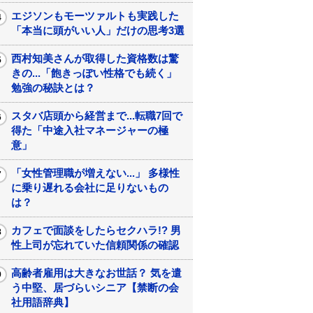
エジソンもモーツァルトも実践した
「本当に頭がいい人」だけの思考3選
西村知美さんが取得した資格数は驚
きの...「飽きっぽい性格でも続く」
勉強の秘訣とは？
スタバ店頭から経営まで...転職7回で
得た「中途入社マネージャーの極
意」
「女性管理職が増えない...」 多様性
に乗り遅れる会社に足りないもの
は？
カフェで面談をしたらセクハラ!? 男
性上司が忘れていた信頼関係の確認
高齢者雇用は大きなお世話？ 気を遣
う中堅、居づらいシニア【禁断の会
社用語辞典】