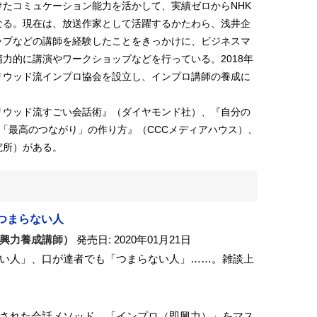
たコミュケーション能力を活かして、実績ゼロからNHK
なる。現在は、放送作家として活躍するかたわら、浅井企
ップなどの講師を経験したことをきっかけに、ビジネスマ
力的に講演やワークショップなどを行っている。2018年
リウッド流インプロ協会を設立し、インプロ講師の養成に
リウッド流すごい会話術』（ダイヤモンド社）、『自分の
も「最高のつながり」の作り方』（CCCメディアハウス）、
究所）がある。
つまらない人
興力養成講師）
発売日: 2020年01月21日
い人」、口が達者でも「つまらない人」……。雑談上
された会話メソッド、「インプロ（即興力）」をマス