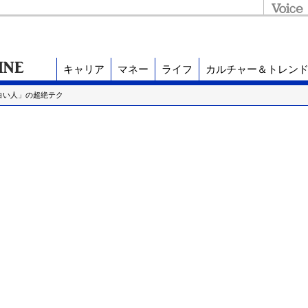
キャリア
マネー
ライフ
カルチャー＆トレン
白い人」の超絶テク