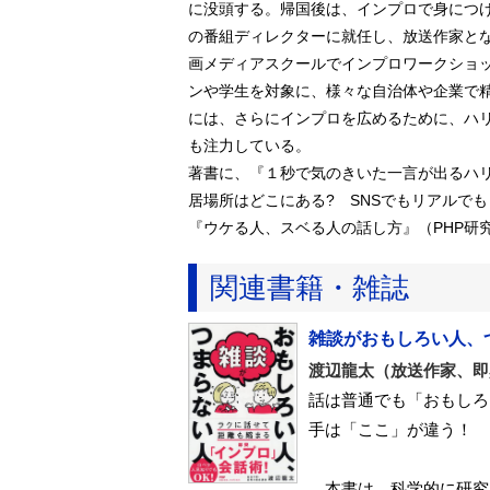
に没頭する。帰国後は、インプロで身につけ
の番組ディレクターに就任し、放送作家と
画メディアスクールでインプロワークショ
ンや学生を対象に、様々な自治体や企業で精
には、さらにインプロを広めるために、ハ
も注力している。
著書に、『１秒で気のきいた一言が出るハ
居場所はどこにある? SNSでもリアルで
『ウケる人、スベる人の話し方』（PHP研
関連書籍・雑誌
雑談がおもしろい人、
渡辺龍太（放送作家、即
話は普通でも「おもしろ
手は「ここ」が違う！
本書は、科学的に研究