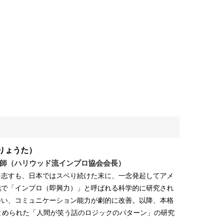
りょうた）
師（ハリウッド流インプロ協会会長）
を志すも、日本ではスベり続けた末に、一念発起してアメ
地で「インプロ（即興力）」と呼ばれる科学的に研究され
会い、コミュニケーション能力が劇的に改善。以降、本格
とめられた「人間が笑う話のロジックのパターン」の研究