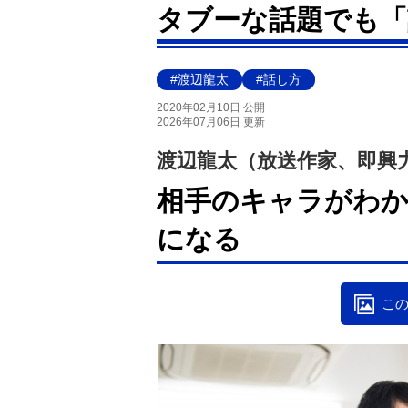
タブーな話題でも「
#渡辺龍太
#話し方
2020年02月10日 公開
2026年07月06日 更新
渡辺龍太（放送作家、即興
相手のキャラがわか
になる
この