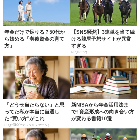
年金だけで足りる？50代か
【SNS騒然】3連単を当て続
ら始める「老後資金の育て
ける競馬予想サイトが異常
方」
すぎる
PR(ルーツ)
「どうせ当たらない」と思
新NISAから年金活用法ま
ってた私が本当に当選し
で! 資産形成への向き合い方
た“買い方”がこれ
が変わる書籍10選
PR(合同会社デジタルファーム )