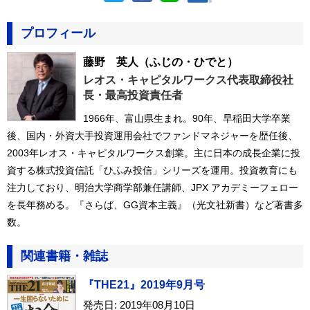
プロフィール
藤野 英人
（ふじの・ひでと）
レオス・キャピタルワークス代表取締役社
長・最高投資責任者
1966年、富山県生まれ。90年、早稲田大学卒業
後、国内・外資大手投資運用会社でファンドマネジャーを歴任後、
2003年レオス・キャピタルワークス創業。主に日本の成長企業に投
資する株式投資信託「ひふみ投信」シリーズを運用。投資教育にも
注力しており、明治大学商学部兼任講師、JPX アカデミーフェロー
を長年務める。『さらば、GG資本主義』（光文社新書）など著書多
数。
関連書籍・雑誌
『THE21』2019年9月号
発売日: 2019年08月10日