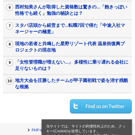
西村知美さんが取得した資格数は驚きの...「飽きっぽい
性格でも続く」勉強の秘訣とは？
スタバ店頭から経営まで...転職7回で得た「中途入社マ
ネージャーの極意」
現地の若者と共鳴した星野リゾート代表 温泉街復興プ
ロジェクトの現在地
「女性管理職が増えない...」 多様性に乗り遅れる会社に
足りないものは？
地方大会を圧勝したチームが甲子園初戦で姿を消す残酷
な根拠
当サイトでは、サイトの利便性向上のため、クッ
PHPオンラインとは
プライバシーポリシー
キー(Cookie)を使用しています。