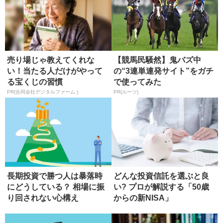
売り場じゃ教えてくれな
【競馬民騒然】鬼バズ中
い！当たる人だけがやって
の“3連単連発サイト”をガチ
る宝くじの習慣
で使ってみた
PR(合同会社デジタルファーム )
PR(ルーツ)
長期投資で勝つ人は暴落時
どんな投資信託を選ぶと良
にどうしている？ 相場に振
い? プロが解説する「50歳
り回されない心構え
からの新NISA」