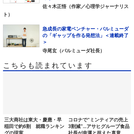
佐々木正悟（作家／心理学ジャーナリス
ト）
急成長の家電ベンチャー・バルミューダ
の「ギャップを作る発想法」＜連載終了
＞
寺尾玄（バルミューダ社長）
こちらも読まれています
三大商社は東大・慶應・早
コロナで“ミンティアの売上
稲田で約6割 就職ランキン
3割減”...アサヒグループ食品
グの現実
社長が幸運と捉えた真意