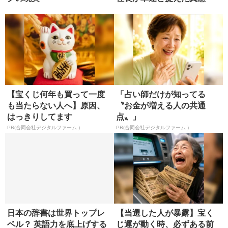
【宝くじ何年も買って一度
「占い師だけが知ってる
も当たらない人へ】原因、
〝お金が増える人の共通
はっきりしてます
点〟」
PR(合同会社デジタルファーム )
PR(合同会社デジタルファーム )
日本の辞書は世界トップレ
【当選した人が暴露】宝く
ベル？ 英語力を底上げする
じ運が動く時、必ずある前