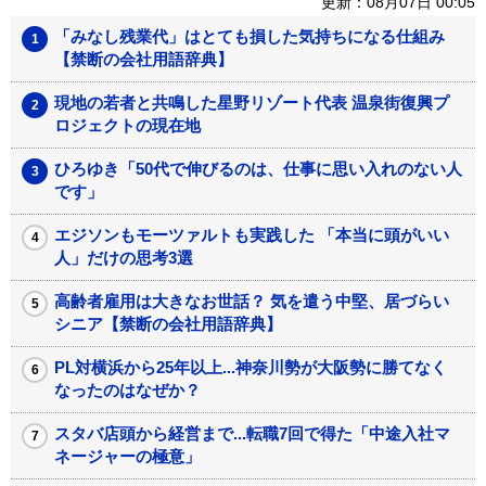
更新：08月07日 00:05
「みなし残業代」はとても損した気持ちになる仕組み
【禁断の会社用語辞典】
現地の若者と共鳴した星野リゾート代表 温泉街復興プ
ロジェクトの現在地
ひろゆき「50代で伸びるのは、仕事に思い入れのない人
です」
エジソンもモーツァルトも実践した 「本当に頭がいい
人」だけの思考3選
高齢者雇用は大きなお世話？ 気を遣う中堅、居づらい
シニア【禁断の会社用語辞典】
PL対横浜から25年以上...神奈川勢が大阪勢に勝てなく
なったのはなぜか？
スタバ店頭から経営まで...転職7回で得た「中途入社マ
ネージャーの極意」