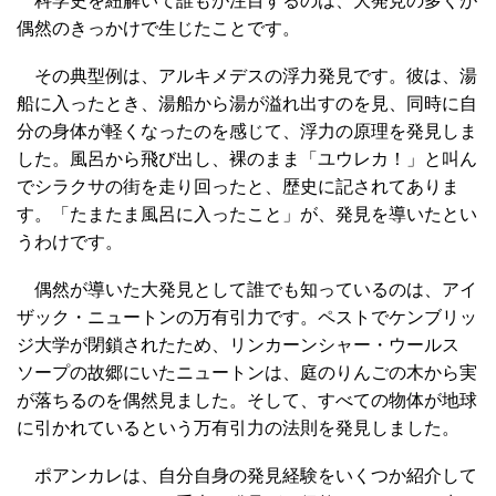
科学史を紐解いて誰もが注目するのは、大発見の多くが
偶然のきっかけで生じたことです。
その典型例は、アルキメデスの浮力発見です。彼は、湯
船に入ったとき、湯船から湯が溢れ出すのを見、同時に自
分の身体が軽くなったのを感じて、浮力の原理を発見しま
した。風呂から飛び出し、裸のまま「ユウレカ！」と叫ん
でシラクサの街を走り回ったと、歴史に記されてありま
す。「たまたま風呂に入ったこと」が、発見を導いたとい
うわけです。
偶然が導いた大発見として誰でも知っているのは、アイ
ザック・ニュートンの万有引力です。ペストでケンブリッ
ジ大学が閉鎖されたため、リンカーンシャー・ウールス
ソープの故郷にいたニュートンは、庭のりんごの木から実
が落ちるのを偶然見ました。そして、すべての物体が地球
に引かれているという万有引力の法則を発見しました。
ポアンカレは、自分自身の発見経験をいくつか紹介して