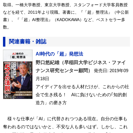
取得。一橋大学教授、東京大学教授、スタンフォード大学客員教授
などを経て、2011年より現職。著書に、『「超」整理法』（中公新
書）、『「超」AI整理法』（KADOKAWA）など、ベストセラー多
数。
関連書籍・雑誌
AI時代の「超」発想法
野口悠紀雄（早稲田大学ビジネス・ファイ
ナンス研究センター顧問）
発売日: 2019年09
月18日
アイディアを出せる人材だけが、これからの社
会で生き残る！ AIに負けないための｢知的創
造力」の磨き方
様々な仕事が「AI」に代替されつつある現在。自分の仕事も
奪われるのではないかと、不安な人も多いはず。しかし、これ