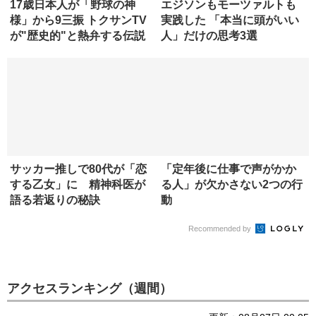
17歳日本人が「野球の神
エジソンもモーツァルトも
様」から9三振 トクサンTV
実践した 「本当に頭がいい
が"歴史的"と熱弁する伝説
人」だけの思考3選
の...
サッカー推しで80代が「恋
「定年後に仕事で声がかか
する乙女」に 精神科医が
る人」が欠かさない2つの行
語る若返りの秘訣
動
Recommended by
アクセスランキング（週間）