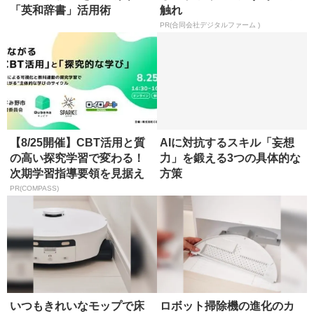
「英和辞書」活用術
触れ
PR(合同会社デジタルファーム )
【8/25開催】CBT活用と質
AIに対抗するスキル「妄想
の高い探究学習で変わる！
力」を鍛える3つの具体的な
次期学習指導要領を見据え
方策
た...
PR(COMPASS)
いつもきれいなモップで床
ロボット掃除機の進化のカ