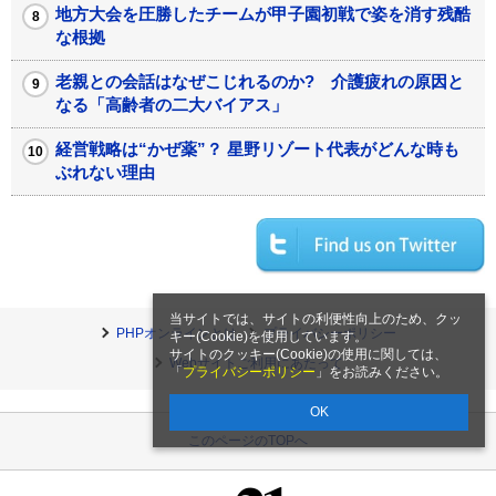
地方大会を圧勝したチームが甲子園初戦で姿を消す残酷
な根拠
老親との会話はなぜこじれるのか? 介護疲れの原因と
なる「高齢者の二大バイアス」
経営戦略は“かぜ薬”？ 星野リゾート代表がどんな時も
ぶれない理由
当サイトでは、サイトの利便性向上のため、クッ
PHPオンラインとは
プライバシーポリシー
キー(Cookie)を使用しています。
サイトのクッキー(Cookie)の使用に関しては、
Webサイトご利用にあたって
「
プライバシーポリシー
」をお読みください。
OK
このページのTOPへ