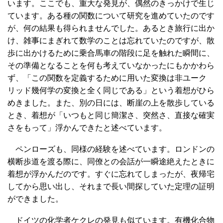
います。ここでも、重大な発見が、偶然のきっかけで生じ
ています。ある種の関数について研究を進めていたのです
が、何の結果も得られませんでした。あるとき旅行に出か
け、雑事にまぎれて数学のことは忘れていたのですが、散
歩に出かけるために乗合馬車の階段に足を触れた瞬間に、
その準備となることを何も考えていなかったにもかかわら
ず、「この関数を定義するために用いた変換は非ユーク
リッド幾何学の変換と全く同じである」という着想がひら
めきました。また、別の日には、断崖の上を散歩している
とき、着想が「いつもと同じ簡潔さ、突然さ、直接な確実
さをもって」浮かんできたと述べています。
ペンローズも、同様の経験を述べています。ロンドンの
横断歩道を渡る際に、同僚との会話が一瞬途絶えたときに
着想が浮かんだのです。すぐに忘れてしまったが、夜帰宅
してから思い出し、それまで長い間探していた定理の証明
ができました。
ドイツの化学者ケクレの発見も似ています。有機化合物