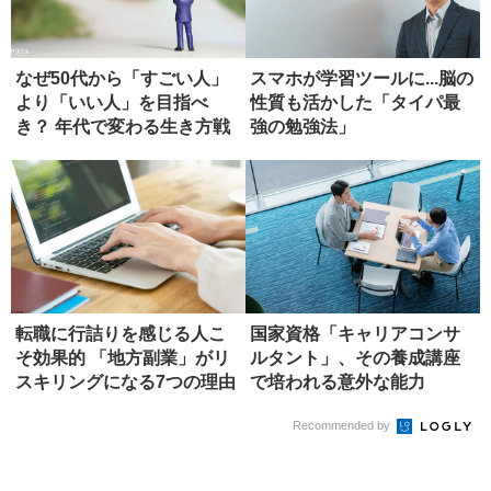
なぜ50代から「すごい人」
スマホが学習ツールに...脳の
より「いい人」を目指べ
性質も活かした「タイパ最
き？ 年代で変わる生き方戦
強の勉強法」
略
転職に行詰りを感じる人こ
国家資格「キャリアコンサ
そ効果的 「地方副業」がリ
ルタント」、その養成講座
スキリングになる7つの理由
で培われる意外な能力
Recommended by