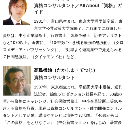
資格コンサルタント／All About「資格」ガ
イド
1981年、富山県生まれ。東京大学理学部卒業。東
京大学公共政策大学院修了。これまでに取得した
資格は、中小企業診断士、行政書士、気象予報士、証券アナリスト
など1070以上。著書に、『10年後に生き残る最強の勉強術』（クロ
スメディア・パブリッシング）、『効率よく短期集中で覚えられる
７日間勉強法』（ダイヤモンド社）など。
高島徹治
（たかしま・てつじ）
資格コンサルタント
1937年、東京都生まれ。早稲田大学中退後、週刊
誌記者、編集プロダクション社長を経て、53歳の
頃から資格にチャレンジ。社会保険労務士、中小企業診断士等90を
超える資格を取得。現在は資格コンサルタント・能力開発コンサル
タントとして活動、講演やテレビ出演等でも活躍。『40歳からは
「この資格」をとりなさい』（中公新書ラクレ）をはじめ、著書多