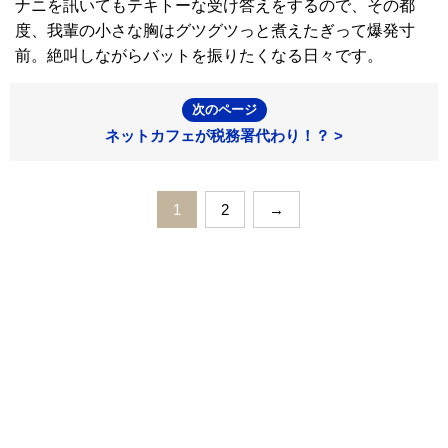
ナニを訊いてもテキトーな受け答えをするので、その都
度、我輩の小さな胸はグツグツっと煮えたぎって爆発寸
前。絶叫しながらバットを振りたくなる日々です。
次のページ
ネットカフェが税務署代わり！？ >
1
2
→