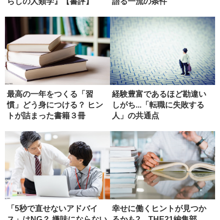
らしの人類学』【書評】
語る一流の条件
最高の一年をつくる「習
経験豊富であるほど勘違い
慣」どう身につける？ ヒン
しがち...「転職に失敗する
トが詰まった書籍３冊
人」の共通点
「5秒で直せないアドバイ
幸せに働くヒントが見つか
ス」はNG？ 嫌味にならない
るかも? THE21編集部