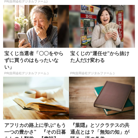
PR(合同会社デジタルファーム)
宝くじ当選者「〇〇をやら
宝くじの“運任せ”から抜け
ずに買うのはもったいな
た人だけ変わる
い」
PR(合同会社デジタルファーム )
PR(合同会社デジタルファーム )
アフリカの路上に学ぶ“もう
『葉隠』とソクラテスの共
一つの豊かさ” 『その日暮
通点とは？「無知の知」が