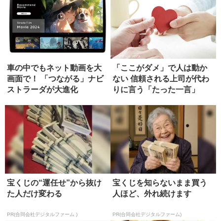
車の中でもネット動画を大
「ここがダメ」で人は動か
画面で！ 「つながる」ナビ
ない 信頼される上司が代わ
ストラーダが大進化
りに言う「たった一言」
宝くじの“運任せ”から抜け
宝くじを知らないまま買う
た人だけ変わる
人ほど、外れ続けます
PR(合同会社デジタルファーム )
PR(合同会社デジタルファーム)