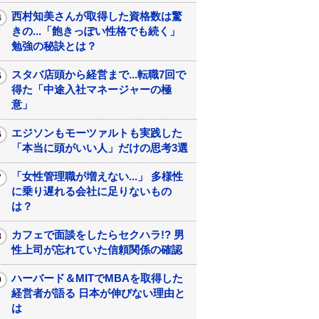
西村知美さんが取得した資格数は驚
きの...「飽きっぽい性格でも続く」
勉強の秘訣とは？
スタバ店頭から経営まで...転職7回で
得た「中途入社マネージャーの極
意」
エジソンもモーツァルトも実践した
「本当に頭がいい人」だけの思考3選
「女性管理職が増えない...」 多様性
に乗り遅れる会社に足りないもの
は？
カフェで面談をしたらセクハラ!? 男
性上司が忘れていた信頼関係の確認
ハーバード＆MITでMBAを取得した
経営者が語る 日本が伸びない理由と
は