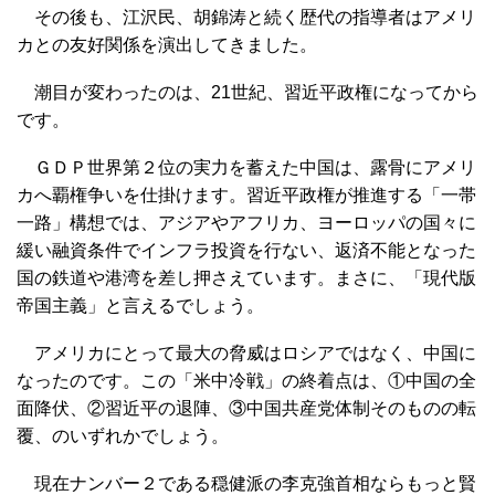
その後も、江沢民、胡錦涛と続く歴代の指導者はアメリ
カとの友好関係を演出してきました。
潮目が変わったのは、21世紀、習近平政権になってから
です。
ＧＤＰ世界第２位の実力を蓄えた中国は、露骨にアメリ
カへ覇権争いを仕掛けます。習近平政権が推進する「一帯
一路」構想では、アジアやアフリカ、ヨーロッパの国々に
緩い融資条件でインフラ投資を行ない、返済不能となった
国の鉄道や港湾を差し押さえています。まさに、「現代版
帝国主義」と言えるでしょう。
アメリカにとって最大の脅威はロシアではなく、中国に
なったのです。この「米中冷戦」の終着点は、①中国の全
面降伏、②習近平の退陣、③中国共産党体制そのものの転
覆、のいずれかでしょう。
現在ナンバー２である穏健派の李克強首相ならもっと賢