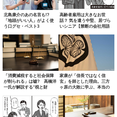
北島康介のあの名言も!?
高齢者雇用は大きなお世
「地頭がいい人」がよく使
話？ 気を遣う中堅、居づら
う口グセ・ベスト3
いシニア【禁断の会社用語
辞典】
「消費減税すると社会保障
家康が「信長ではなく信
が削られる」は嘘? 高橋洋
玄」を師とした理由。三方
一氏が解説する“税と財
ヶ原の大敗に学ぶ、本当の
源”の真...
師の選び方