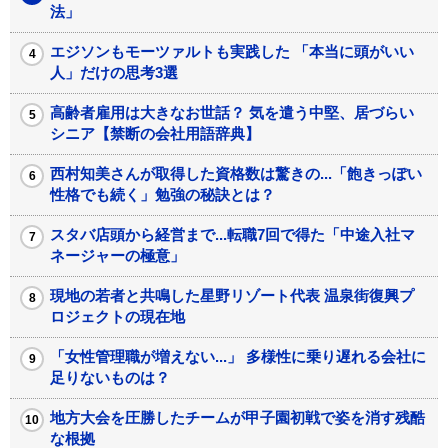
法」
エジソンもモーツァルトも実践した 「本当に頭がいい
人」だけの思考3選
高齢者雇用は大きなお世話？ 気を遣う中堅、居づらい
シニア【禁断の会社用語辞典】
西村知美さんが取得した資格数は驚きの...「飽きっぽい
性格でも続く」勉強の秘訣とは？
スタバ店頭から経営まで...転職7回で得た「中途入社マ
ネージャーの極意」
現地の若者と共鳴した星野リゾート代表 温泉街復興プ
ロジェクトの現在地
「女性管理職が増えない...」 多様性に乗り遅れる会社に
足りないものは？
地方大会を圧勝したチームが甲子園初戦で姿を消す残酷
な根拠