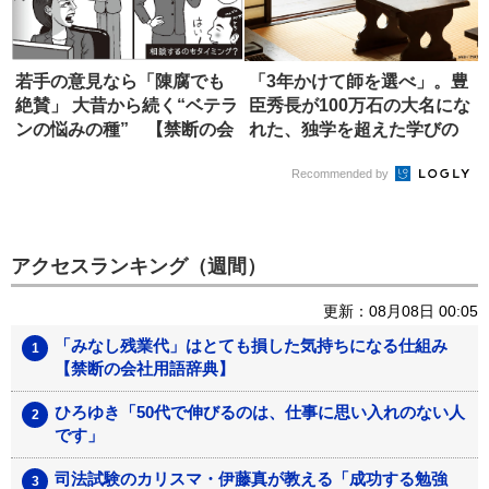
若手の意見なら「陳腐でも
「3年かけて師を選べ」。豊
絶賛」 大昔から続く“ベテラ
臣秀長が100万石の大名にな
ンの悩みの種” 【禁断の会
れた、独学を超えた学びの
社...
正...
Recommended by
アクセスランキング（週間）
更新：08月08日 00:05
「みなし残業代」はとても損した気持ちになる仕組み
【禁断の会社用語辞典】
ひろゆき「50代で伸びるのは、仕事に思い入れのない人
です」
司法試験のカリスマ・伊藤真が教える「成功する勉強