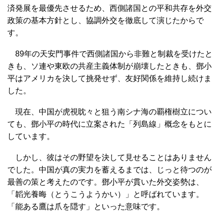
済発展を最優先させるため、西側諸国との平和共存を外交
政策の基本方針とし、協調外交を徹底して演じたからで
す。
89年の天安門事件で西側諸国から非難と制裁を受けたと
きも、ソ連や東欧の共産主義体制が崩壊したときも、鄧小
平はアメリカを決して挑発せず、友好関係を維持し続けま
した。
現在、中国が虎視眈々と狙う南シナ海の覇権樹立につい
ても、鄧小平の時代に立案された「列島線」概念をもとに
しています。
しかし、彼はその野望を決して見せることはありません
でした。中国が真の実力を蓄えるまでは、じっと待つのが
最善の策と考えたのです。鄧小平が貫いた外交姿勢は、
「韜光養晦（とうこうようかい）」と呼ばれています。
「能ある鷹は爪を隠す」といった意味です。