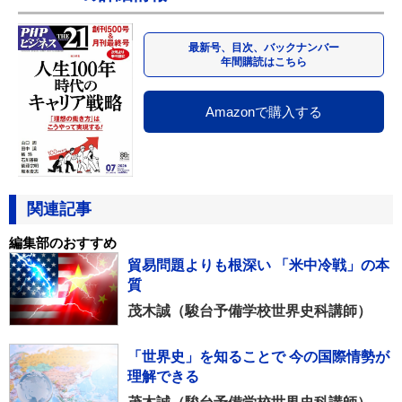
最新号、目次、バックナンバー
年間購読はこちら
Amazonで購入する
関連記事
編集部のおすすめ
貿易問題よりも根深い 「米中冷戦」の本
質
茂木誠（駿台予備学校世界史科講師）
「世界史」を知ることで 今の国際情勢が
理解できる