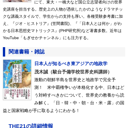
にて、東大・一橋大など国公立志望者向けの世界
史講座を担当する。歴史上の人物が憑依したかのようなドラマチッ
クな講義スタイルで、学生からの支持も厚い。各種受験参考書に加
え、『ジオ・ヒストリア』(笠間書院)、『「日本人とは何か」がわ
かる日本思想史マトリックス』(PHP研究所)など著書多数。近年は
YouTube「もぎせかチャンネル」にも注力する。
関連書籍・雑誌
日本人が知るべき東アジアの地政学
茂木誠（駿台予備学校世界史科講師）
激動の朝鮮半島を世界史と地政学で完全予
測！ 米中覇権争いが本格化する中、日本はど
う対峙すべきかについて、世界史の教養から読
み解く。「日・韓・中・朝・台・米・露」の国
益と国家戦略が手に取るようにわかる！
THE21の詳細情報