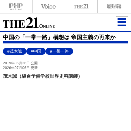
ME
中国の「一帯一路」構想は 帝国主義の再来か
NU
#茂木誠
#中国
#一帯一路
2019年06月26日 公開
2026年07月06日 更新
茂木誠（駿台予備学校世界史科講師）