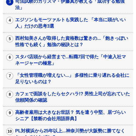
司法試験のカリスマ・伊藤真が教える「成功する勉強
法」
エジソンもモーツァルトも実践した 「本当に頭がいい
人」だけの思考3選
西村知美さんが取得した資格数は驚きの...「飽きっぽい
性格でも続く」勉強の秘訣とは？
スタバ店頭から経営まで...転職7回で得た「中途入社マ
ネージャーの極意」
「女性管理職が増えない...」 多様性に乗り遅れる会社に
足りないものは？
カフェで面談をしたらセクハラ!? 男性上司が忘れていた
信頼関係の確認
高齢者雇用は大きなお世話？ 気を遣う中堅、居づらい
シニア【禁断の会社用語辞典】
PL対横浜から25年以上...神奈川勢が大阪勢に勝てなく