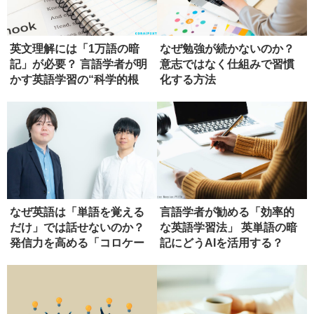
英文理解には「1万語の暗
なぜ勉強が続かないのか？
記」が必要？ 言語学者が明
意志ではなく仕組みで習慣
かす英語学習の“科学的根
化する方法
拠”
なぜ英語は「単語を覚える
言語学者が勧める「効率的
だけ」では話せないのか？
な英語学習法」 英単語の暗
発信力を高める「コロケー
記にどうAIを活用する？
ション...