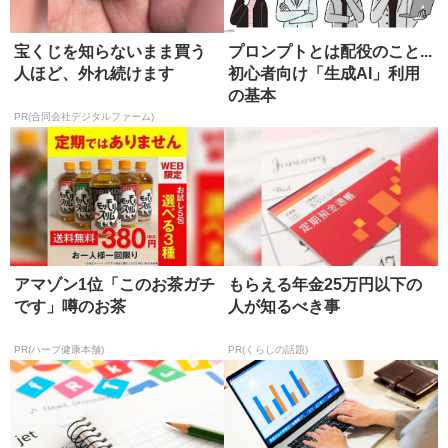
宝くじを知らないまま買う
プロンプトとは配役のこと...
人ほど、外れ続けます
初心者向け「生成AI」利用
の基本
PR(合同会社デジタルファーム)
アマゾン1位「このお茶ガチ
もらえる年金25万円以下の
です」噂のお茶
人が知るべき事
PR(ハーブ健康本舗)
PR(くらしの話題)