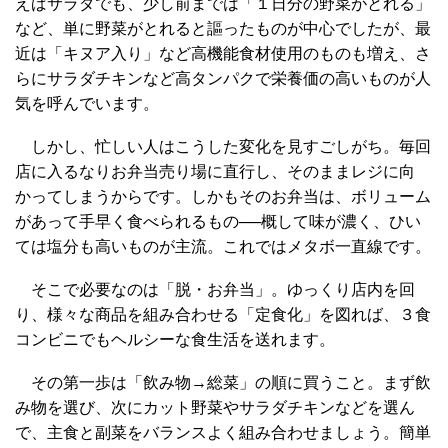
えばサラダでも、少し前までは「１日分の野菜がとれる」
など、単に野菜がとれると謳ったものが中心でしたが、最
近は「キヌア入り」など高機能食材使用のものも増え、さ
らにサラダチキンなど高タンパクで栄養価の高いものが人
気を呼んでいます。
しかし、忙しい人はこうした変化を見すごしがち。毎回
店に入るなりお弁当売り場に直行し、そのままレジに向
かってしまうからです。しかもそのお弁当は、ボリューム
があって手早く食べられるもの──概して味が濃く、ひい
ては塩分も高いものが主流。これではメタボ一直線です。
そこで必要なのは「脱・お弁当」。ゆっくり店内を回
り、様々な商品を組み合わせる「定食化」を図れば、３食
コンビニでもヘルシーな食生活を送れます。
その第一歩は「飲み物→総菜」の順に買うこと。まず飲
み物を選び、次にカット野菜やサラダチキンなどを選ん
で、主食と副菜をバランスよく組み合わせましょう。簡単