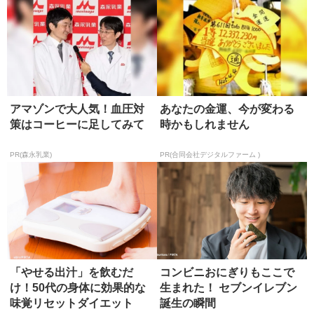
アマゾンで大人気！血圧対
あなたの金運、今が変わる
策はコーヒーに足してみて
時かもしれません
PR(森永乳業)
PR(合同会社デジタルファーム )
「やせる出汁」を飲むだ
コンビニおにぎりもここで
け！50代の身体に効果的な
生まれた！ セブンイレブン
味覚リセットダイエット
誕生の瞬間