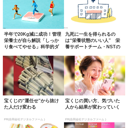
半年で20Kg減に成功！管理
九死に一生を得られるの
栄養士が自ら解説「しっか
は“栄養状態のいい人” 栄
り食べてやせる」科学的ダ
養サポートチーム・NSTの
イエ...
役割と...
宝くじの“運任せ”から抜け
宝くじの買い方、気づいた
た人だけ変わる
人から結果が変わっていく
PR(合同会社デジタルファーム )
PR(合同会社デジタルファーム )