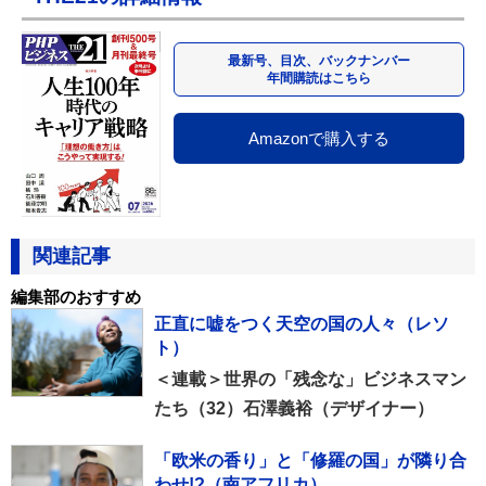
最新号、目次、バックナンバー
年間購読はこちら
Amazonで購入する
関連記事
編集部のおすすめ
正直に嘘をつく天空の国の人々（レソ
ト）
＜連載＞世界の「残念な」ビジネスマン
たち（32）石澤義裕（デザイナー）
「欧米の香り」と「修羅の国」が隣り合
わせ!?（南アフリカ）