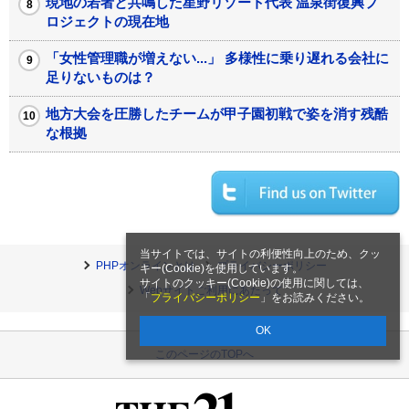
現地の若者と共鳴した星野リゾート代表 温泉街復興プ
ロジェクトの現在地
「女性管理職が増えない...」 多様性に乗り遅れる会社に
足りないものは？
地方大会を圧勝したチームが甲子園初戦で姿を消す残酷
な根拠
当サイトでは、サイトの利便性向上のため、クッ
PHPオンラインとは
プライバシーポリシー
キー(Cookie)を使用しています。
サイトのクッキー(Cookie)の使用に関しては、
Webサイトご利用にあたって
「
プライバシーポリシー
」をお読みください。
OK
このページのTOPへ