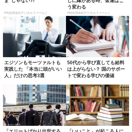
ま”じゃない?!
じに縁がある時、金運はこ
う変わる
PR(合同会社デジタルファーム )
PR(合同会社デジタルファーム )
エジソンもモーツァルトも
50代から学び直しても給料
実践した 「本当に頭がいい
は上がらない？ 国のサポー
人」だけの思考3選
トで変わる学びの価値
「エリートばかり出世する
「いいこと」が起こる人に