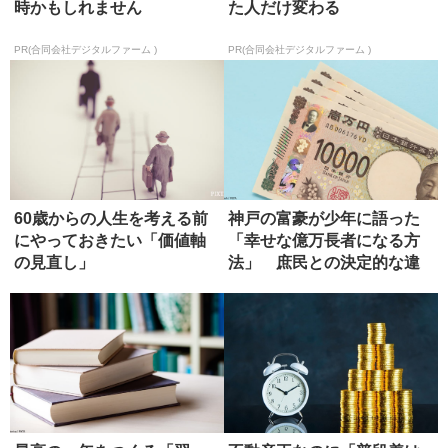
時かもしれません
た人だけ変わる
PR(合同会社デジタルファーム )
PR(合同会社デジタルファーム )
60歳からの人生を考える前
神戸の富豪が少年に語った
にやっておきたい「価値軸
「幸せな億万長者になる方
の見直し」
法」 庶民との決定的な違
い