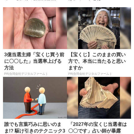
典】
3億当選主婦「宝くじ買う前
【宝くじ】このままの買い
に〇〇した」当選率上げる
方で、本当に当たると思い
方法
ますか
PR(合同会社デジタルファーム )
PR(合同会社デジタルファーム )
誰でも言葉巧みに思いのま
「2027年の宝くじ当選者は
ま!? 駆け引きのテクニック3
〇〇です」占い師が暴露