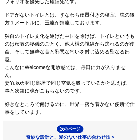
フォリオを優先した確信犯です。
ドアがないトイレとは、すなわち便器付きの寝室。枕の後
方１メートルに、玉座が鎮座しております。
独自のトイレ文化を遂げた中国を除けば、トイレというも
のは密教の秘儀のごとく、他人様の視線から逃れるのが使
命。そして無粋な音と邪悪な匂いを封じ込める聖なる部
屋。
こんなにWelcomeな開放感では、丹田に力が入りませ
ん。
妻Yukoが同じ部屋で同じ空気を吸っているかと思えば、
事と次第に魂がこもらないのです。
好きなところで働けるのに、世界一落ち着かない便所で仕
事をしています。
次のページ
奇妙な設計と、愛のない仕事の合わせ技 >