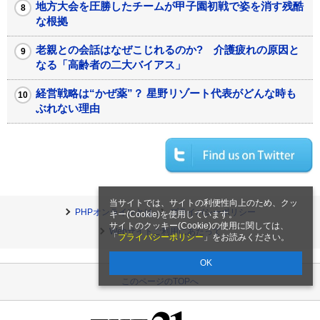
地方大会を圧勝したチームが甲子園初戦で姿を消す残酷
な根拠
老親との会話はなぜこじれるのか? 介護疲れの原因と
なる「高齢者の二大バイアス」
経営戦略は“かぜ薬”？ 星野リゾート代表がどんな時も
ぶれない理由
当サイトでは、サイトの利便性向上のため、クッ
PHPオンラインとは
プライバシーポリシー
キー(Cookie)を使用しています。
サイトのクッキー(Cookie)の使用に関しては、
Webサイトご利用にあたって
「
プライバシーポリシー
」をお読みください。
OK
このページのTOPへ