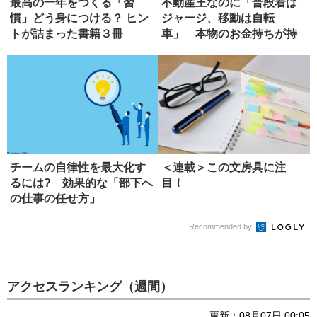
最高の一年をつくる「習
不動産王なのに「普段着は
慣」どう身につける？ ヒン
ジャージ、移動は自転
トが詰まった書籍３冊
車」 本物のお金持ちが持
つ特徴
チームの自律性を最大化す
＜連載＞この文房具に注
るには? 効果的な「部下へ
目！
の仕事の任せ方」
Recommended by
アクセスランキング（週間）
更新：08月07日 00:05