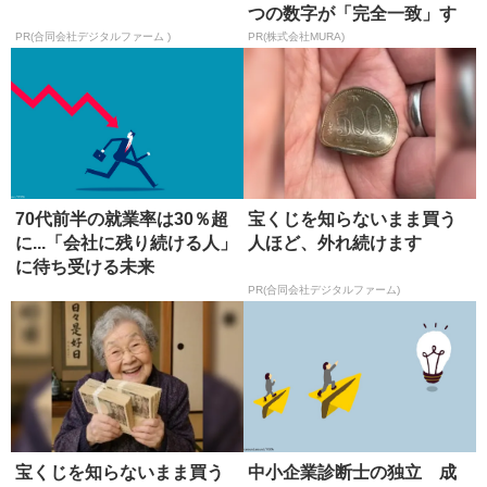
つの数字が「完全一致」す
る方...
PR(合同会社デジタルファーム )
PR(株式会社MURA)
70代前半の就業率は30％超
宝くじを知らないまま買う
に...「会社に残り続ける人」
人ほど、外れ続けます
に待ち受ける未来
PR(合同会社デジタルファーム)
宝くじを知らないまま買う
中小企業診断士の独立 成