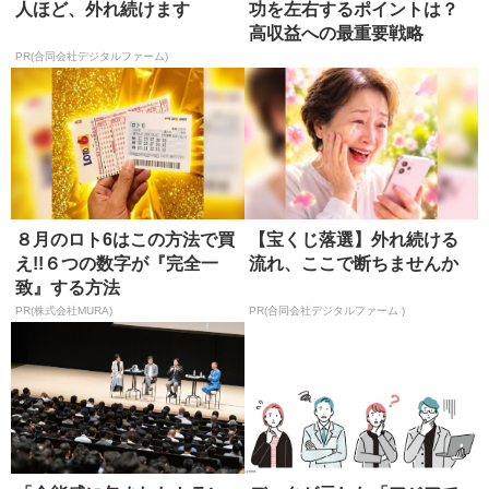
人ほど、外れ続けます
功を左右するポイントは？
高収益への最重要戦略
PR(合同会社デジタルファーム)
８月のロト6はこの方法で買
【宝くじ落選】外れ続ける
え!!６つの数字が『完全一
流れ、ここで断ちませんか
致』する方法
PR(株式会社MURA)
PR(合同会社デジタルファーム )