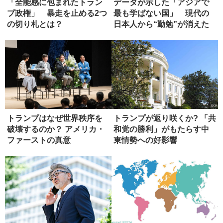
「全能感に包まれたトラン
データが示した「アジアで
プ政権」 暴走を止める2つ
最も学ばない国」 現代の
の切り札とは？
日本人から“勤勉”が消えた
真相
トランプはなぜ世界秩序を
トランプが返り咲くか? 「共
破壊するのか？ アメリカ・
和党の勝利」がもたらす中
ファーストの真意
東情勢への好影響