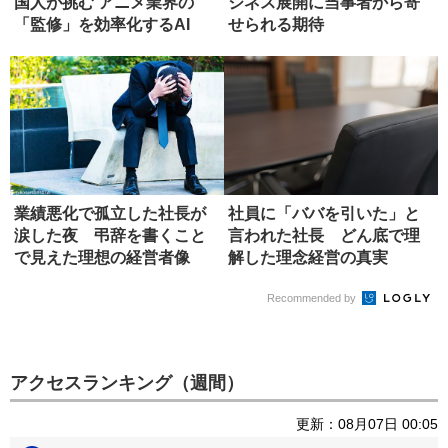
国人が挑む アニメ業界の
ジネス展開に当事者から寄
「監修」を効率化するAI
せられる期待
業績悪化で孤立した社長が
社員に「ババを引いた」と
涙した夜 弔辞を書くこと
言われた社長 どん底で理
で見えた理想の経営者像
解した理念経営の真実
Recommended by
アクセスランキング（週間）
更新：08月07日 00:05