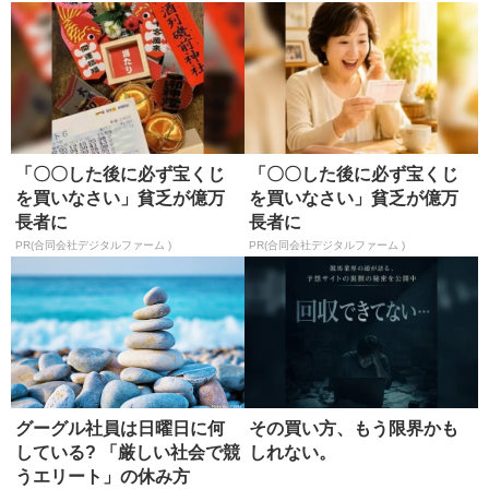
「〇〇した後に必ず宝くじ
「〇〇した後に必ず宝くじ
を買いなさい」貧乏が億万
を買いなさい」貧乏が億万
長者に
長者に
PR(合同会社デジタルファーム )
PR(合同会社デジタルファーム )
グーグル社員は日曜日に何
その買い方、もう限界かも
している? 「厳しい社会で競
しれない。
うエリート」の休み方