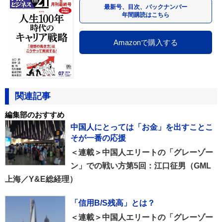
最新号、目次、バックナンバー
年間購読はこちら
Amazonで購入する
関連記事
編集部のおすすめ
中国人にとっては「お金」を出すことこ
そが一番の応援
＜連載＞中国人エリートの「グレーゾー
ン」での戦い方第5回：江口征男（GML
上海／Y&E総経理）
「信用B/S残高」とは？
＜連載＞中国人エリートの「グレーゾー