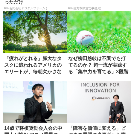
っただけ
PR(合同会社デジタルファーム )
PR(他力本願運営事務局)
「疲れがとれる」膨大なタ
なぜ柳田悠岐は不調でも打
スクに追われるアメリカの
てるのか？ 超一流が実践す
エリートが、毎朝欠かさな
る「集中力を育てる」3段階
い習慣
14歳で将棋奨励会入会の中
「障害を価値に変える」ビ