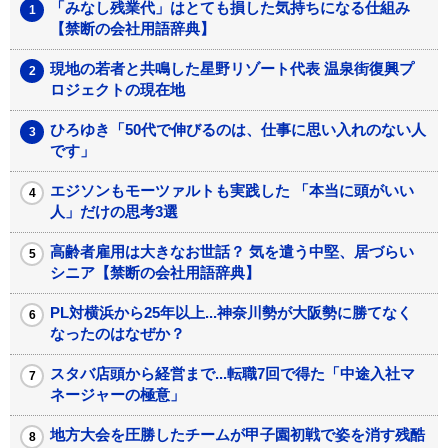
「みなし残業代」はとても損した気持ちになる仕組み
【禁断の会社用語辞典】
現地の若者と共鳴した星野リゾート代表 温泉街復興プ
ロジェクトの現在地
ひろゆき「50代で伸びるのは、仕事に思い入れのない人
です」
エジソンもモーツァルトも実践した 「本当に頭がいい
人」だけの思考3選
高齢者雇用は大きなお世話？ 気を遣う中堅、居づらい
シニア【禁断の会社用語辞典】
PL対横浜から25年以上...神奈川勢が大阪勢に勝てなく
なったのはなぜか？
スタバ店頭から経営まで...転職7回で得た「中途入社マ
ネージャーの極意」
地方大会を圧勝したチームが甲子園初戦で姿を消す残酷