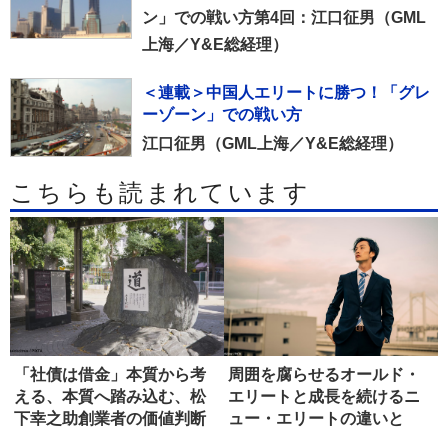
ン」での戦い方第4回：江口征男（GML
上海／Y&E総経理）
＜連載＞中国人エリートに勝つ！「グレ
ーゾーン」での戦い方
江口征男（GML上海／Y&E総経理）
こちらも読まれています
「社債は借金」本質から考
周囲を腐らせるオールド・
える、本質へ踏み込む、松
エリートと成長を続けるニ
下幸之助創業者の価値判断
ュー・エリートの違いと
力を思い...
は？