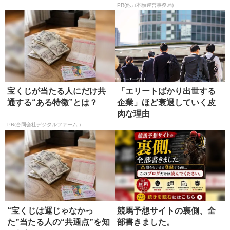
PR(他力本願運営事務局)
宝くじが当たる人にだけ共
「エリートばかり出世する
通する“ある特徴”とは？
企業」ほど衰退していく皮
肉な理由
PR(合同会社デジタルファーム )
“宝くじは運じゃなかっ
競馬予想サイトの裏側、全
た”当たる人の“共通点”を知
部書きました。