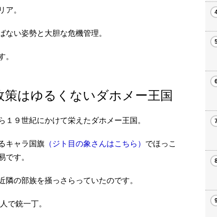
リア。
ばない姿勢と大胆な危機管理。
す。
政策はゆるくないダホメー王国
ら１９世紀にかけて栄えたダホメー王国。
るキャラ国旗
（ジト目の象さんはこちら）
でほっこ
易です。
近隣の部族を掻っさらっていたのです。
1人で銃一丁。