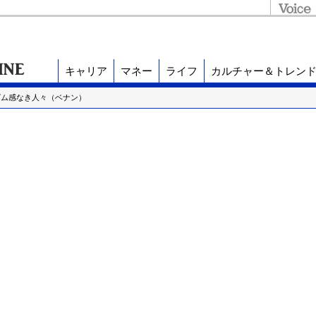
キャリア
マネー
ライフ
カルチャー＆トレン
ズム感なき人々（ベナン）