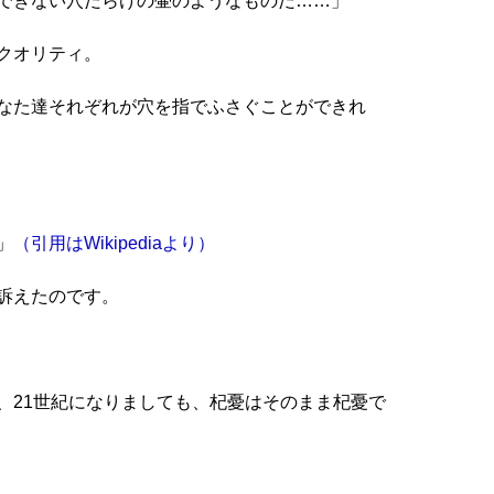
できない穴だらけの壷のようなものだ……」
クオリティ。
なた達それぞれが穴を指でふさぐことができれ
」
（
引用はWikipediaより
）
訴えたのです。
、21世紀になりましても、杞憂はそのまま杞憂で