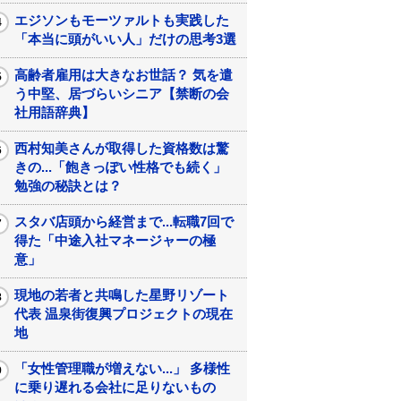
エジソンもモーツァルトも実践した
「本当に頭がいい人」だけの思考3選
高齢者雇用は大きなお世話？ 気を遣
う中堅、居づらいシニア【禁断の会
社用語辞典】
西村知美さんが取得した資格数は驚
きの...「飽きっぽい性格でも続く」
勉強の秘訣とは？
スタバ店頭から経営まで...転職7回で
得た「中途入社マネージャーの極
意」
現地の若者と共鳴した星野リゾート
代表 温泉街復興プロジェクトの現在
地
「女性管理職が増えない...」 多様性
に乗り遅れる会社に足りないもの