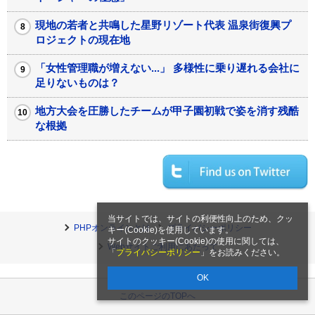
現地の若者と共鳴した星野リゾート代表 温泉街復興プ
ロジェクトの現在地
「女性管理職が増えない...」 多様性に乗り遅れる会社に
足りないものは？
地方大会を圧勝したチームが甲子園初戦で姿を消す残酷
な根拠
当サイトでは、サイトの利便性向上のため、クッ
PHPオンラインとは
プライバシーポリシー
キー(Cookie)を使用しています。
サイトのクッキー(Cookie)の使用に関しては、
Webサイトご利用にあたって
「
プライバシーポリシー
」をお読みください。
OK
このページのTOPへ