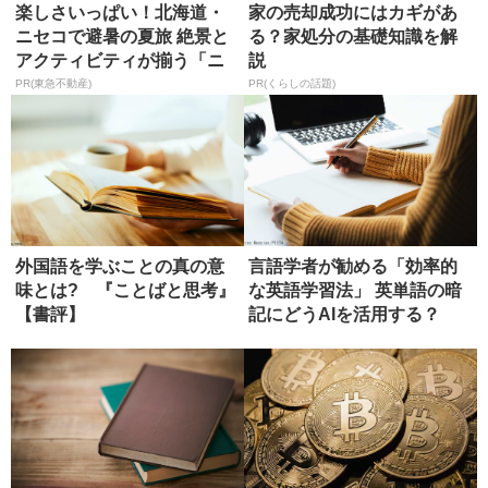
楽しさいっぱい！北海道・
家の売却成功にはカギがあ
ニセコで避暑の夏旅 絶景と
る？家処分の基礎知識を解
アクティビティが揃う「ニ
説
セコ東...
PR(東急不動産)
PR(くらしの話題)
外国語を学ぶことの真の意
言語学者が勧める「効率的
味とは? 『ことばと思考』
な英語学習法」 英単語の暗
【書評】
記にどうAIを活用する？