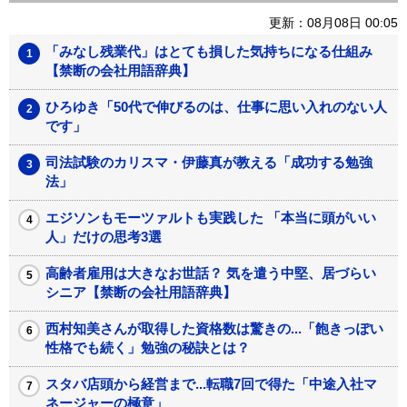
更新：08月08日 00:05
「みなし残業代」はとても損した気持ちになる仕組み
【禁断の会社用語辞典】
ひろゆき「50代で伸びるのは、仕事に思い入れのない人
です」
司法試験のカリスマ・伊藤真が教える「成功する勉強
法」
エジソンもモーツァルトも実践した 「本当に頭がいい
人」だけの思考3選
高齢者雇用は大きなお世話？ 気を遣う中堅、居づらい
シニア【禁断の会社用語辞典】
西村知美さんが取得した資格数は驚きの...「飽きっぽい
性格でも続く」勉強の秘訣とは？
スタバ店頭から経営まで...転職7回で得た「中途入社マ
ネージャーの極意」