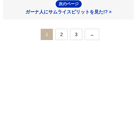
次のページ
ガーナ人にサムライスピリットを見た!? >
1
2
3
→