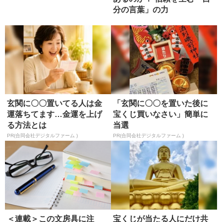
分の言葉」の力
玄関に〇〇置いてる人は金
「玄関に〇〇を置いた後に
運落ちてます…金運を上げ
宝くじ買いなさい」簡単に
る方法とは
当選
PR(合同会社デジタルファーム )
PR(合同会社デジタルファーム )
＜連載＞この文房具に注
宝くじが当たる人にだけ共