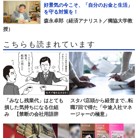
好景気の今こそ、「自分のお金と生活」
を守る対策を！
森永卓郎（経済アナリスト／獨協大学教
授）
こちらも読まれています
「みなし残業代」はとても
スタバ店頭から経営まで...転
損した気持ちになる仕組
職7回で得た「中途入社マネ
み 【禁断の会社用語辞
ージャーの極意」
典】