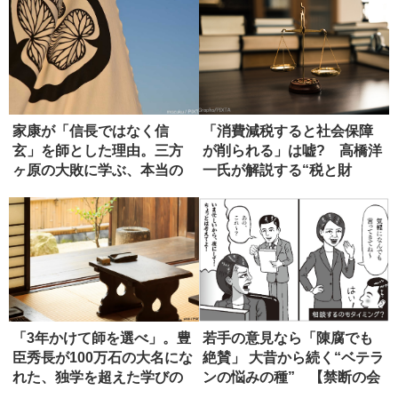
家康が「信長ではなく信
「消費減税すると社会保障
玄」を師とした理由。三方
が削られる」は嘘? 高橋洋
ヶ原の大敗に学ぶ、本当の
一氏が解説する“税と財
師の選び方
源”の真...
「3年かけて師を選べ」。豊
若手の意見なら「陳腐でも
臣秀長が100万石の大名にな
絶賛」 大昔から続く“ベテラ
れた、独学を超えた学びの
ンの悩みの種” 【禁断の会
正...
社...