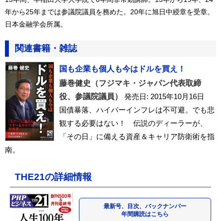
年から25年までは参議院議員を務めた。20年に旭日中綬章を受章。
日本金融学会所属。
関連書籍・雑誌
国も企業も個人も今はドルを買え！
藤巻健史（フジマキ・ジャパン代表取締
役、参議院議員）
発売日: 2015年10月16日
国債暴落、ハイパーインフレは不可避。でも悲
観する必要はない！ 伝説のディーラーが、
「その日」に備える資産＆キャリア防衛術を指
南。
THE21の詳細情報
最新号、目次、バックナンバー
年間購読はこちら