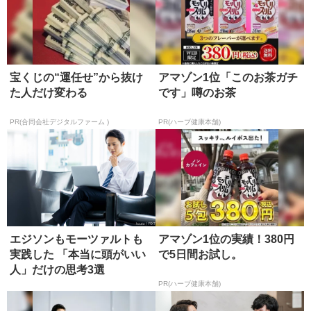
宝くじの“運任せ”から抜け
アマゾン1位「このお茶ガチ
た人だけ変わる
です」噂のお茶
PR(合同会社デジタルファーム )
PR(ハーブ健康本舗)
エジソンもモーツァルトも
アマゾン1位の実績！380円
実践した 「本当に頭がいい
で5日間お試し。
人」だけの思考3選
PR(ハーブ健康本舗)