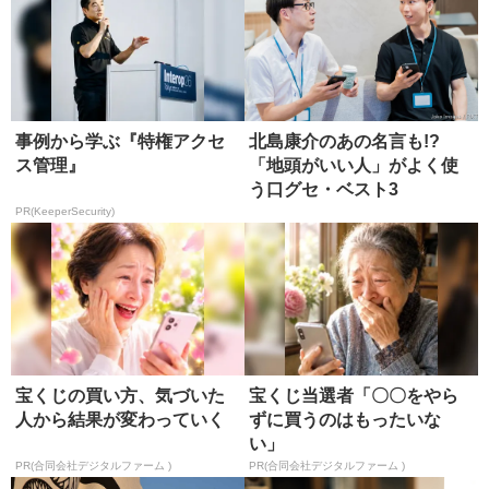
事例から学ぶ『特権アクセ
北島康介のあの名言も!?
ス管理』
「地頭がいい人」がよく使
う口グセ・ベスト3
PR(KeeperSecurity)
宝くじの買い方、気づいた
宝くじ当選者「〇〇をやら
人から結果が変わっていく
ずに買うのはもったいな
い」
PR(合同会社デジタルファーム )
PR(合同会社デジタルファーム )