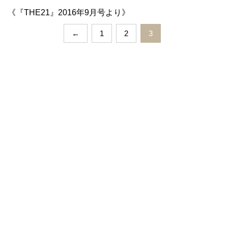
《『THE21』2016年9月号より》
←
1
2
3