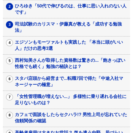
ひろゆき「50代で伸びるのは、仕事に思い入れのない人
です」
司法試験のカリスマ・伊藤真が教える「成功する勉強
法」
エジソンもモーツァルトも実践した 「本当に頭がいい
人」だけの思考3選
西村知美さんが取得した資格数は驚きの...「飽きっぽい
性格でも続く」勉強の秘訣とは？
スタバ店頭から経営まで...転職7回で得た「中途入社マ
ネージャーの極意」
「女性管理職が増えない...」 多様性に乗り遅れる会社に
足りないものは？
カフェで面談をしたらセクハラ!? 男性上司が忘れていた
信頼関係の確認
高齢者雇用は大きなお世話？ 気を遣う中堅、居づらい