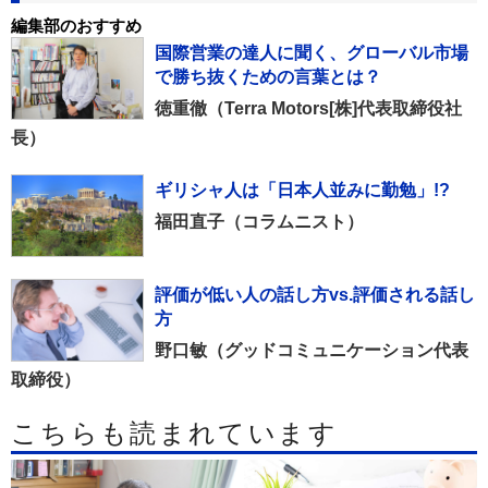
編集部のおすすめ
国際営業の達人に聞く、グローバル市場
で勝ち抜くための言葉とは？
徳重徹（Terra Motors[株]代表取締役社
長）
ギリシャ人は「日本人並みに勤勉」!?
福田直子（コラムニスト）
評価が低い人の話し方vs.評価される話し
方
野口敏（グッドコミュニケーション代表
取締役）
こちらも読まれています