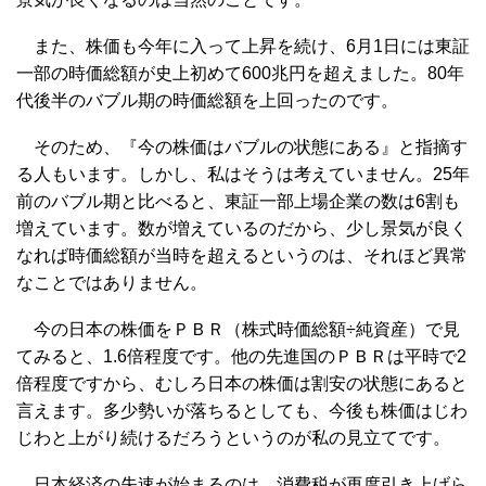
また、株価も今年に入って上昇を続け、6月1日には東証
一部の時価総額が史上初めて600兆円を超えました。80年
代後半のバブル期の時価総額を上回ったのです。
そのため、『今の株価はバブルの状態にある』と指摘す
る人もいます。しかし、私はそうは考えていません。25年
前のバブル期と比べると、東証一部上場企業の数は6割も
増えています。数が増えているのだから、少し景気が良く
なれば時価総額が当時を超えるというのは、それほど異常
なことではありません。
今の日本の株価をＰＢＲ（株式時価総額÷純資産）で見
てみると、1.6倍程度です。他の先進国のＰＢＲは平時で2
倍程度ですから、むしろ日本の株価は割安の状態にあると
言えます。多少勢いが落ちるとしても、今後も株価はじわ
じわと上がり続けるだろうというのが私の見立てです。
日本経済の失速が始まるのは、消費税が再度引き上げら