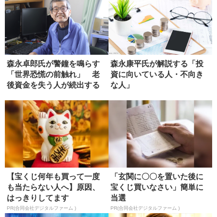
森永卓郎氏が警鐘を鳴らす
森永康平氏が解説する「投
「世界恐慌の前触れ」 老
資に向いている人・不向き
後資金を失う人が続出する
な人」
未来
【宝くじ何年も買って一度
「玄関に〇〇を置いた後に
も当たらない人へ】原因、
宝くじ買いなさい」簡単に
はっきりしてます
当選
PR(合同会社デジタルファーム )
PR(合同会社デジタルファーム )