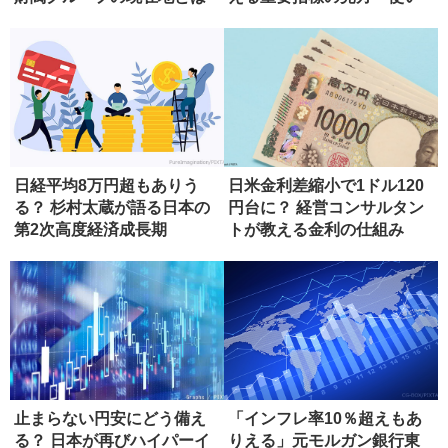
方
日経平均8万円超もありう
日米金利差縮小で1ドル120
る？ 杉村太蔵が語る日本の
円台に？ 経営コンサルタン
第2次高度経済成長期
トが教える金利の仕組み
止まらない円安にどう備え
「インフレ率10％超えもあ
る？ 日本が再びハイパーイ
りえる」元モルガン銀行東