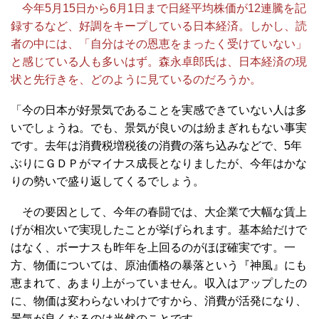
今年5月15日から6月1日まで日経平均株価が12連騰を記
録するなど、好調をキープしている日本経済。しかし、読
者の中には、「自分はその恩恵をまったく受けていない」
と感じている人も多いはず。森永卓郎氏は、日本経済の現
状と先行きを、どのように見ているのだろうか。
「今の日本が好景気であることを実感できていない人は多
いでしょうね。でも、景気が良いのは紛まぎれもない事実
です。去年は消費税増税後の消費の落ち込みなどで、5年
ぶりにＧＤＰがマイナス成長となりましたが、今年はかな
りの勢いで盛り返してくるでしょう。
その要因として、今年の春闘では、大企業で大幅な賃上
げが相次いで実現したことが挙げられます。基本給だけで
はなく、ボーナスも昨年を上回るのがほぼ確実です。一
方、物価については、原油価格の暴落という『神風』にも
恵まれて、あまり上がっていません。収入はアップしたの
に、物価は変わらないわけですから、消費が活発になり、
景気が良くなるのは当然のことです。