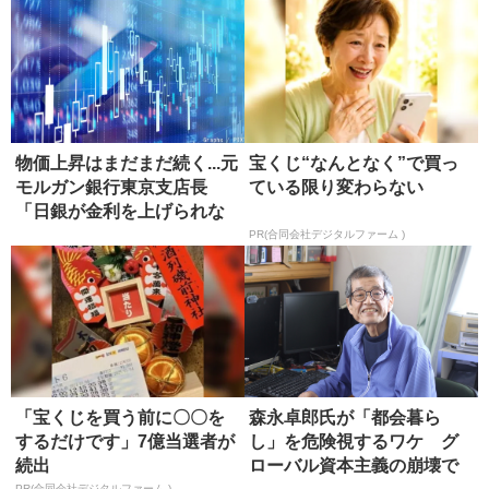
物価上昇はまだまだ続く...元
宝くじ“なんとなく”で買っ
モルガン銀行東京支店長
ている限り変わらない
「日銀が金利を上げられな
い本...
PR(合同会社デジタルファーム )
「宝くじを買う前に〇〇を
森永卓郎氏が「都会暮ら
するだけです」7億当選者が
し」を危険視するワケ グ
続出
ローバル資本主義の崩壊で
PR(合同会社デジタルファーム )