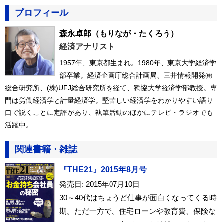
プロフィール
森永卓郎
（もりなが・たくろう）
経済アナリスト
1957年、東京都生まれ。1980年、東京大学経済学
部卒業。経済企画庁総合計画局、三井情報開発㈱
総合研究所、(株)UFJ総合研究所を経て、獨協大学経済学部教授。専
門は労働経済学と計量経済学。堅苦しい経済学をわかりやすい語り
口で説くことに定評があり、執筆活動のほかにテレビ・ラジオでも
活躍中。
関連書籍・雑誌
『THE21』2015年8月号
発売日: 2015年07月10日
30～40代はちょうど仕事が面白くなってくる時
期。ただ一方で、住宅ローンや教育費、保険な