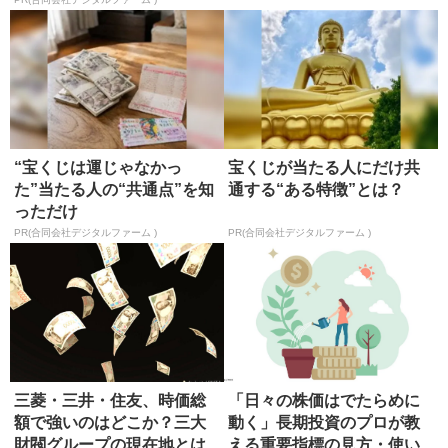
起こる悲劇
“宝くじは運じゃなかっ
宝くじが当たる人にだけ共
た”当たる人の“共通点”を知
通する“ある特徴”とは？
っただけ
PR(合同会社デジタルファーム )
PR(合同会社デジタルファーム )
三菱・三井・住友、時価総
「日々の株価はでたらめに
額で強いのはどこか？三大
動く」長期投資のプロが教
財閥グループの現在地とは
える重要指標の見方・使い