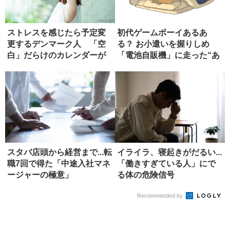
ストレスを感じたら予定変
初代ゲームボーイあるあ
更するデンマーク人 「空
る？ お小遣いを握りしめ
白」だらけのカレンダーが
「電池自販機」に走った“あ
もたらす...
の頃”の...
スタバ店頭から経営まで...転
イライラ、寝起きがだるい...
職7回で得た「中途入社マネ
「働きすぎている人」にで
ージャーの極意」
る体の危険信号
Recommended by