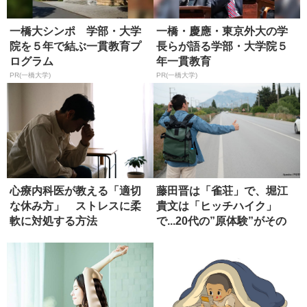
一橋大シンポ 学部・大学
一橋・慶應・東京外大の学
院を５年で結ぶ一貫教育プ
長らが語る学部・大学院５
ログラム
年一貫教育
PR(一橋大学)
PR(一橋大学)
心療内科医が教える「適切
藤田晋は「雀荘」で、堀江
な休み方」 ストレスに柔
貴文は「ヒッチハイク」
軟に対処する方法
で...20代の”原体験”がその
後...