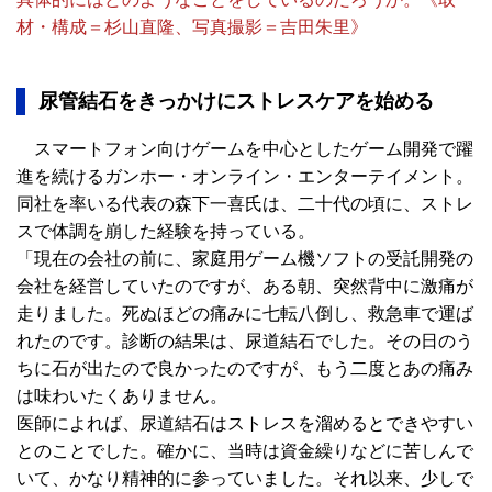
材・構成＝杉山直隆、写真撮影＝吉田朱里》
尿管結石をきっかけにストレスケアを始める
スマートフォン向けゲームを中心としたゲーム開発で躍
進を続けるガンホー・オンライン・エンターテイメント。
同社を率いる代表の森下一喜氏は、二十代の頃に、ストレ
スで体調を崩した経験を持っている。
「現在の会社の前に、家庭用ゲーム機ソフトの受託開発の
会社を経営していたのですが、ある朝、突然背中に激痛が
走りました。死ぬほどの痛みに七転八倒し、救急車で運ば
れたのです。診断の結果は、尿道結石でした。その日のう
ちに石が出たので良かったのですが、もう二度とあの痛み
は味わいたくありません。
医師によれば、尿道結石はストレスを溜めるとできやすい
とのことでした。確かに、当時は資金繰りなどに苦しんで
いて、かなり精神的に参っていました。それ以来、少しで