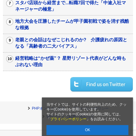
スタバ店頭から経営まで...転職7回で得た「中途入社マ
ネージャーの極意」
地方大会を圧勝したチームが甲子園初戦で姿を消す残酷
な根拠
老親との会話はなぜこじれるのか? 介護疲れの原因と
なる「高齢者の二大バイアス」
経営戦略は“かぜ薬”？ 星野リゾート代表がどんな時も
ぶれない理由
当サイトでは、サイトの利便性向上のため、クッ
PHPオンラインとは
プライバシーポリシー
キー(Cookie)を使用しています。
サイトのクッキー(Cookie)の使用に関しては、
Webサイトご利用にあたって
「
プライバシーポリシー
」をお読みください。
OK