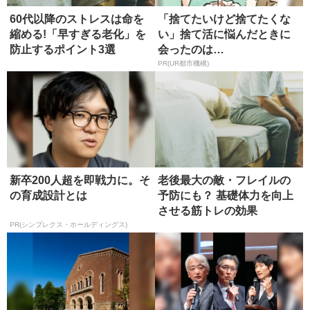
60代以降のストレスは命を
「捨てたいけど捨てたくな
縮める!「早すぎる老化」を
い」捨て活に悩んだときに
防止するポイント3選
会ったのは…
PR(UR都市機構)
新卒200人超を即戦力に。そ
老後最大の敵・フレイルの
の育成設計とは
予防にも？ 基礎体力を向上
させる筋トレの効果
PR(シンプレクス・ホールディングス)