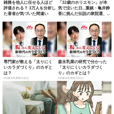
雑務を他人に任せる人ほど
「32歳のホリエモン」が本
評価される？ 3万人を分析し
気で泣いた日...重鎮・亀井静
た著者が気づいた間違い
香に挑んだ伝説の衆院選、...
専門家が教える「太りにく
森永乳業の研究で分かった
いカラダづくり」のカギと
「太りにくいカラダづく
は？
り」のカギとは？
PR(森永乳業株式会社)
PR(森永乳業株式会社)