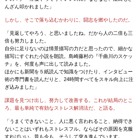
んざん叩かれました」
しかし、そこで落ち込むかわりに、闘志を燃やしたのだ。
「見返してやろう、と思いましたね。だから人の二倍も三
倍も努力しました。
自分に足りないのは情景描写の力だと思ったので、細かな
描写にすぐれた小説を朗読。島崎藤村の『千曲川のスケッ
チ』を、何度も声に出して読みました。
ほかにも新聞を５紙読んで知識をつけたり、インタビュー
術の専門書を読んだりと、24時間すべてをスキル向上に注
ぎ込みました」
課題を見つけ出し、努力して改善する。これが結局のとこ
ろ、最も単純で有効なストレス解消法だ、と語る。
「うまくできないこと、人に悪く言われること、納得でき
ないことはいずれもストレスフル。ならばその原因を克服
すればいい。昔も今も、そうして突き進んでいます。