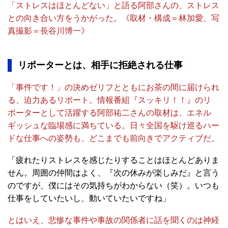
「ストレスはほとんどない」と語る阿部さんの、ストレス
との向き合い方をうかがった。《取材・構成＝林加愛、写
真撮影＝長谷川博一》
リポーターとは、相手に拒絶される仕事
「事件です！」の決めゼリフとともにお茶の間に届けられ
る、迫力あるリポート。情報番組『スッキリ！！』のリ
ポーターとして活躍する阿部祐二さんの取材は、エネル
ギッシュな臨場感に満ちている。日々全国を駆け巡るハー
ドな仕事への姿勢も、どこまでも前向きでアクティブだ。
「疲れたりストレスを感じたりすることはほとんどありま
せん。周囲の仲間はよく、『次の休みが楽しみだ』と言う
のですが、僕にはその気持ちがわからない（笑）。いつも
仕事をしていたいし、動いていたいですね」
とはいえ、悲惨な事件や事故の関係者に話を聞くのは神経