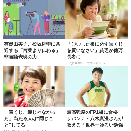
有働由美子、松坂桃李に共
「〇〇した後に必ず宝くじ
通する「言葉より伝わる」
を買いなさい」貧乏が億万
非言語表現の力
長者に
PR(合同会社デジタルファーム )
「宝くじ、運じゃなかっ
最高難度のFP1級に合格！
た」当たる人は“同じこ
サバンナ・八木真澄さんが
と”してる
教える「世界一ゆるい勉強