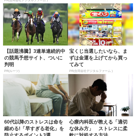
法」
PR(合同会社デジタルファーム )
【話題沸騰】3連単連続的中
宝くじ当選したいなら、ま
の競馬予想サイト、ついに
ずは金運を上げてから買っ
判明
てみて
PR(ルーツ)
PR(合同会社デジタルファーム )
60代以降のストレスは命を
心療内科医が教える「適切
縮める!「早すぎる老化」を
な休み方」 ストレスに柔
防止するポイント3選
軟に対処する方法