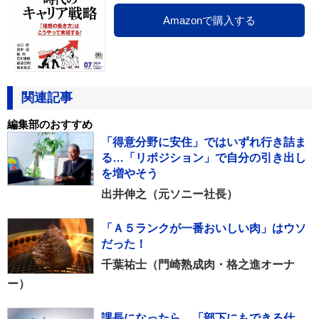
Amazonで購入する
関連記事
編集部のおすすめ
「得意分野に安住」ではいずれ行き詰ま
る…「リポジション」で自分の引き出し
を増やそう
出井伸之（元ソニー社長）
「Ａ５ランクが一番おいしい肉」はウソ
だった！
千葉祐士（門崎熟成肉・格之進オーナ
ー）
課長になったら、「部下にもできる仕