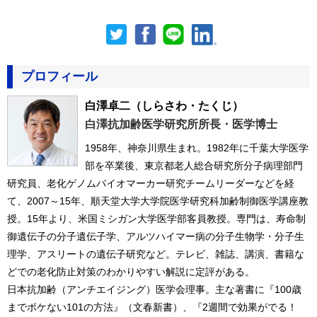
プロフィール
白澤卓二
（しらさわ・たくじ）
白澤抗加齢医学研究所所長・医学博士
1958年、神奈川県生まれ。1982年に千葉大学医学
部を卒業後、東京都老人総合研究所分子病理部門
研究員、老化ゲノムバイオマーカー研究チームリーダーなどを経
て、2007～15年、順天堂大学大学院医学研究科加齢制御医学講座教
授。15年より、米国ミシガン大学医学部客員教授。専門は、寿命制
御遺伝子の分子遺伝子学、アルツハイマー病の分子生物学・分子生
理学、アスリートの遺伝子研究など。テレビ、雑誌、講演、書籍な
どでの老化防止対策のわかりやすい解説に定評がある。
日本抗加齢（アンチエイジング）医学会理事。主な著書に『100歳
までボケない101の方法』（文春新書）、『2週間で効果がでる！