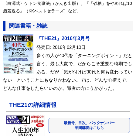
〈白澤式〉ケトン食事法j（かんき出版）、『「砂糖」をやめれば10
歳若返る』（KKベストセラーズ）など。
関連書籍・雑誌
『THE21』2016年3月号
発売日: 2016年02月10日
多くの人が40代を「ターニングポイント」だと
言う。最も大変で、だからこそ重要な時期でも
ある。だが「気が付けば30代と何も変わってい
ない」ということにもなりかねない。では、どんな心構えで、
どんな仕事をしたらいいのか。識者の方にうかがった。
THE21の詳細情報
最新号、目次、バックナンバー
年間購読はこちら