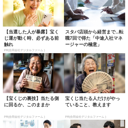
【当選した人が暴露】宝く
スタバ店頭から経営まで...転
じ運が動く時、必ずある前
職7回で得た「中途入社マネ
触れ
ージャーの極意」
PR(合同会社デジタルファーム )
【宝くじの裏技】当たる側
宝くじ当たる人だけがやっ
に回るか、このままか
ていること、教えます
PR(合同会社デジタルファーム )
PR(合同会社デジタルファーム )