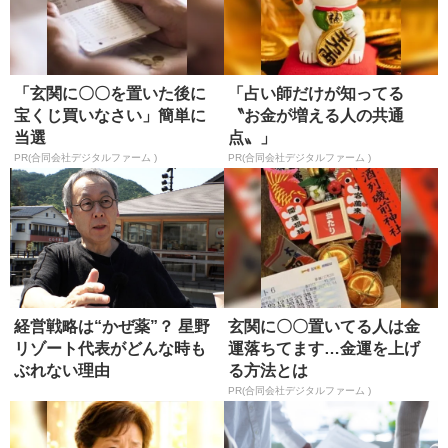
「玄関に〇〇を置いた後に
「占い師だけが知ってる
宝くじ買いなさい」簡単に
〝お金が増える人の共通
当選
点〟」
PR(合同会社デジタルファーム )
PR(合同会社デジタルファーム )
経営戦略は“かぜ薬”？ 星野
玄関に〇〇置いてる人は金
リゾート代表がどんな時も
運落ちてます…金運を上げ
ぶれない理由
る方法とは
PR(合同会社デジタルファーム )