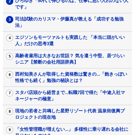
ひろゆき「50代で伸びるのは、仕事に思い入れのない人
です」
司法試験のカリスマ・伊藤真が教える「成功する勉強
法」
エジソンもモーツァルトも実践した 「本当に頭がいい
人」だけの思考3選
高齢者雇用は大きなお世話？ 気を遣う中堅、居づらい
シニア【禁断の会社用語辞典】
西村知美さんが取得した資格数は驚きの...「飽きっぽい
性格でも続く」勉強の秘訣とは？
スタバ店頭から経営まで...転職7回で得た「中途入社マ
ネージャーの極意」
現地の若者と共鳴した星野リゾート代表 温泉街復興プ
ロジェクトの現在地
「女性管理職が増えない...」 多様性に乗り遅れる会社に