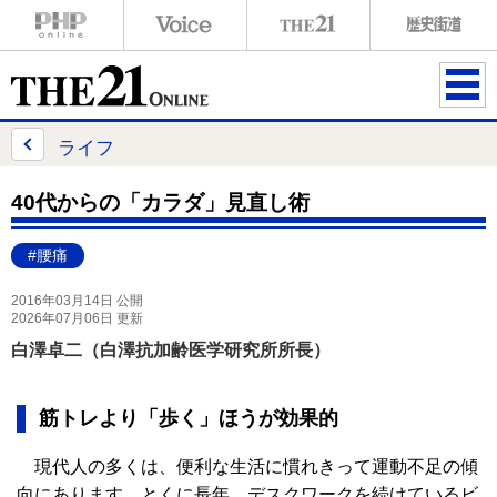
ME
NU
ライフ
40代からの「カラダ」見直し術
#腰痛
2016年03月14日 公開
2026年07月06日 更新
白澤卓二（白澤抗加齢医学研究所所長）
筋トレより「歩く」ほうが効果的
現代人の多くは、便利な生活に慣れきって運動不足の傾
向にあります。とくに長年、デスクワークを続けているビ