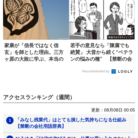
家康が「信長ではなく信
若手の意見なら「陳腐でも
玄」を師とした理由。三方
絶賛」 大昔から続く“ベテラ
ヶ原の大敗に学ぶ、本当の
ンの悩みの種” 【禁断の会
師の選び方
社...
Recommended by
アクセスランキング（週間）
更新：08月08日 00:05
「みなし残業代」はとても損した気持ちになる仕組み
【禁断の会社用語辞典】