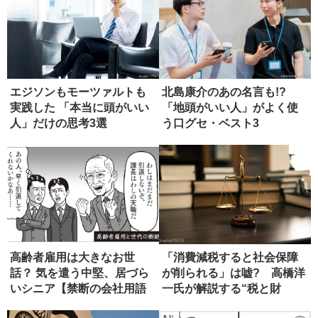
エジソンもモーツァルトも
北島康介のあの名言も!?
実践した 「本当に頭がいい
「地頭がいい人」がよく使
人」だけの思考3選
う口グセ・ベスト3
高齢者雇用は大きなお世
「消費減税すると社会保障
話？ 気を遣う中堅、居づら
が削られる」は嘘? 高橋洋
いシニア【禁断の会社用語
一氏が解説する“税と財
辞典】
源”の真...