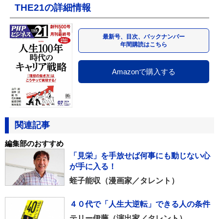
THE21の詳細情報
最新号、目次、バックナンバー
年間購読はこちら
Amazonで購入する
関連記事
編集部のおすすめ
「見栄」を手放せば何事にも動じない心
が手に入る！
蛭子能収（漫画家／タレント）
４０代で「人生大逆転」できる人の条件
テリー伊藤（演出家／タレント）