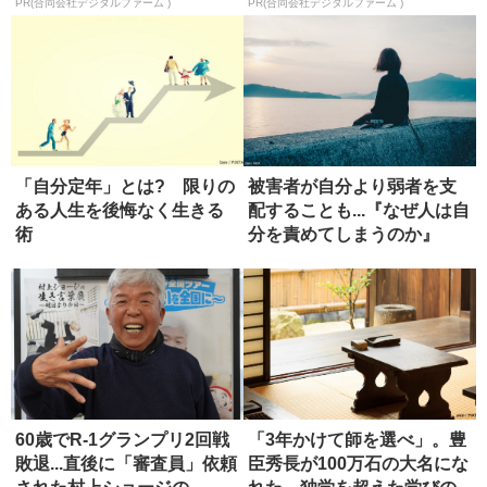
PR(合同会社デジタルファーム )
PR(合同会社デジタルファーム )
「自分定年」とは? 限りの
被害者が自分より弱者を支
ある人生を後悔なく生きる
配することも...『なぜ人は自
術
分を責めてしまうのか』
【書...
60歳でR-1グランプリ2回戦
「3年かけて師を選べ」。豊
敗退...直後に「審査員」依頼
臣秀長が100万石の大名にな