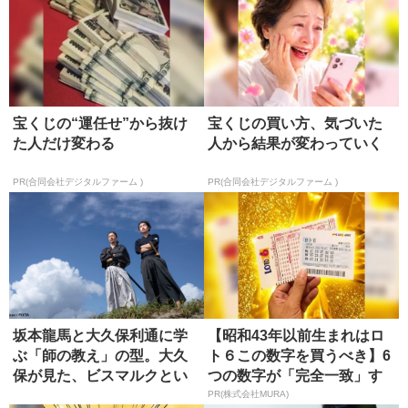
宝くじの“運任せ”から抜け
宝くじの買い方、気づいた
た人だけ変わる
人から結果が変わっていく
PR(合同会社デジタルファーム )
PR(合同会社デジタルファーム )
坂本龍馬と大久保利通に学
【昭和43年以前生まれはロ
ぶ「師の教え」の型。大久
ト６この数字を買うべき】6
保が見た、ビスマルクとい
つの数字が「完全一致」す
う究極の...
る方...
PR(株式会社MURA)