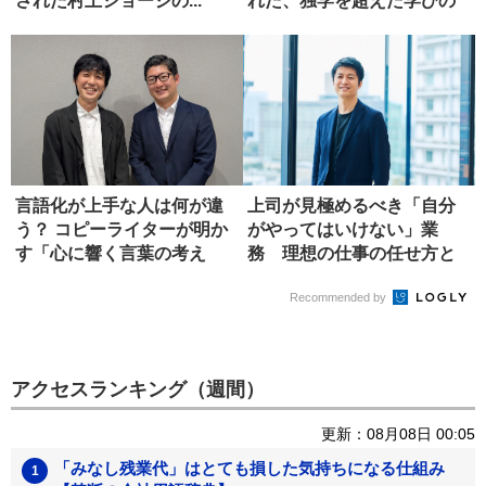
された村上ショージの...
れた、独学を超えた学びの
正...
言語化が上手な人は何が違
上司が見極めるべき「自分
う？ コピーライターが明か
がやってはいけない」業
す「心に響く言葉の考え
務 理想の仕事の任せ方と
方」
は?
Recommended by
アクセスランキング（週間）
更新：08月08日 00:05
「みなし残業代」はとても損した気持ちになる仕組み