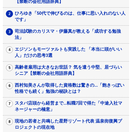
【禁断の会社用語辞典】
ひろゆき「50代で伸びるのは、仕事に思い入れのない人
です」
司法試験のカリスマ・伊藤真が教える「成功する勉強
法」
エジソンもモーツァルトも実践した 「本当に頭がいい
人」だけの思考3選
高齢者雇用は大きなお世話？ 気を遣う中堅、居づらい
シニア【禁断の会社用語辞典】
西村知美さんが取得した資格数は驚きの...「飽きっぽい
性格でも続く」勉強の秘訣とは？
スタバ店頭から経営まで...転職7回で得た「中途入社マ
ネージャーの極意」
現地の若者と共鳴した星野リゾート代表 温泉街復興プ
ロジェクトの現在地