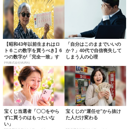
【昭和43年以前生まれはロ
「自分はこのままでいいの
ト６この数字を買うべき】6
か？」40代で自信喪失して
つの数字が「完全一致」す
しまう人の心理
る方...
PR(株式会社MURA)
宝くじ当選者「〇〇をやら
宝くじの“運任せ”から抜け
ずに買うのはもったいな
た人だけ変わる
い」