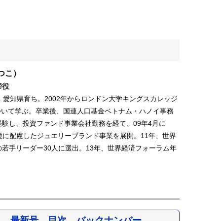
つこ）
締役
れ。愛知県育ち。2002年からロンドン大学キングスカレッジ
ついて学ぶ。卒業後、国連人口基金ベトナム・ハノイ事務
験し、投資ファンド事業会社勤務を経て、09年4月に
環境に配慮したジュエリーブランド事業を展開。11年、世界
若手リーダー30人に選出。13年、世界経済フォーラム年
最新号、目次、バックナンバー