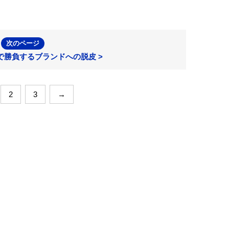
次のページ
で勝負するブランドへの脱皮 >
2
3
→