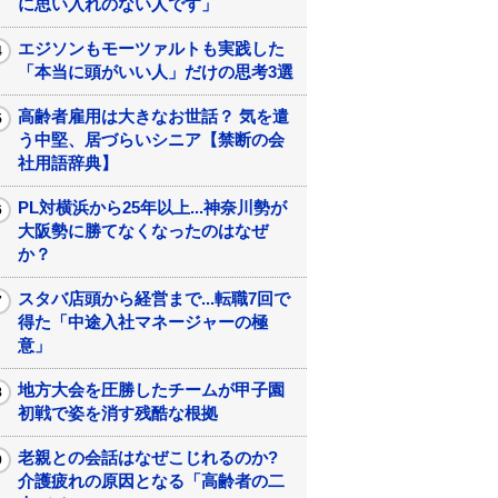
に思い入れのない人です」
エジソンもモーツァルトも実践した
「本当に頭がいい人」だけの思考3選
高齢者雇用は大きなお世話？ 気を遣
う中堅、居づらいシニア【禁断の会
社用語辞典】
PL対横浜から25年以上...神奈川勢が
大阪勢に勝てなくなったのはなぜ
か？
スタバ店頭から経営まで...転職7回で
得た「中途入社マネージャーの極
意」
地方大会を圧勝したチームが甲子園
初戦で姿を消す残酷な根拠
老親との会話はなぜこじれるのか?
介護疲れの原因となる「高齢者の二