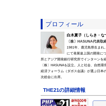
プロフィール
白木夏子
（しらき・な
〔株〕HASUNA代表取
1981年、鹿児島県生ま
にて発展途上国の開発に
所とアジア開発銀行研究所でインターンを経
〔株〕HASUNAを設立。人と社会、自然
経済フォーラム（ダボス会議）が選ぶ日本の
次総会に出席。
THE21の詳細情報