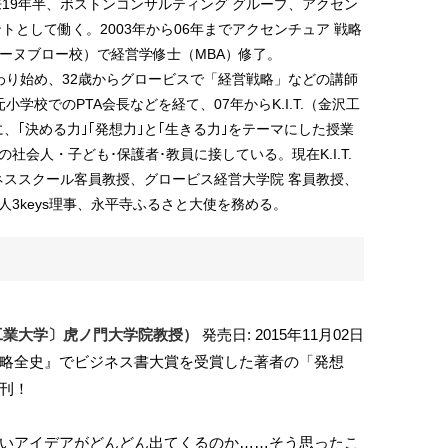
19年半、ボストンコンサルティング グループ、アクセン
トとして働く。2003年から06年までアクセンチュア 戦略
テーヌブロー校）で経営学修士（MBA）修了。
わり始め、32歳からグロービスで「経営戦略」などの講師
学校でのPTA会長などを経て、07年からK.I.T.（金沢工
｢決める力｣｢発想力｣と｢生きる力｣をテーマにした授業
の社会人・子ども･保護者･教員に接している。現在K.I.T.
ススクール客員教授、グロービス経営大学院 客員教授、
人3keys理事、永平寺ふるさと大使を務める。
金沢工業大学〕虎ノ門大学院教授）
発売日: 2015年11月02日
略全史』でビジネス書大賞を受賞した著者の「発想
刊！
いアイデアがどんどん出てくるのか……そう思ったこ