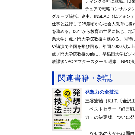
ティング会社に就職。以来
チュアで戦略コンサルタン
グループ統括。途中、INSEAD（仏フォン
仕事と並行して28歳頃から社会人教育に携
を務める。06年から教育の世界に転じ、地元小
業大学）虎ノ門大学院教授を務める。同時に、
や講演で全国を飛び回る。年間7,000人以上
虎ノ門大学院教授の他に、早稲田大学ビジネ
放課後NPOアフタースクール 理事、NPO法
関連書籍・雑誌
発想力の全技法
三谷宏治（K.I.T.〔
ベストセラー『経営戦
力」の決定版、ついに発
なぜあの人からは面白