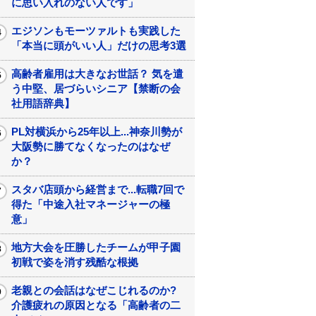
に思い入れのない人です」
エジソンもモーツァルトも実践した
「本当に頭がいい人」だけの思考3選
高齢者雇用は大きなお世話？ 気を遣
う中堅、居づらいシニア【禁断の会
社用語辞典】
PL対横浜から25年以上...神奈川勢が
大阪勢に勝てなくなったのはなぜ
か？
スタバ店頭から経営まで...転職7回で
得た「中途入社マネージャーの極
意」
地方大会を圧勝したチームが甲子園
初戦で姿を消す残酷な根拠
老親との会話はなぜこじれるのか?
介護疲れの原因となる「高齢者の二