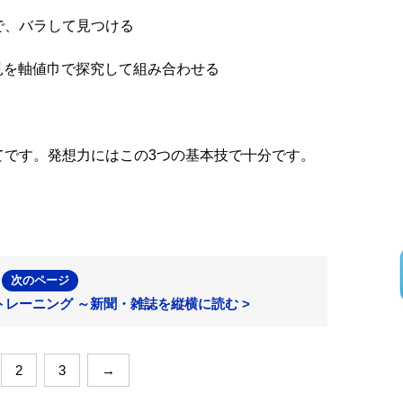
で、バラして見つける
見を軸値巾で探究して組み合わせる
です。発想力にはこの3つの基本技で十分です。
次のページ
レーニング ～新聞・雑誌を縦横に読む >
2
3
→