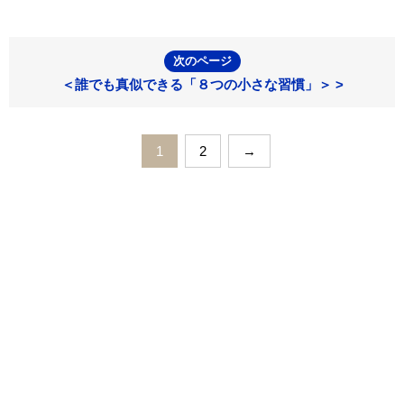
次のページ
＜誰でも真似できる「８つの小さな習慣」＞ >
1
2
→