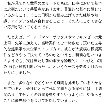
私が見てきた世界のエリートたちは、仕事において基本
に忠実だという共通点があります。普遍的な基本に徹して
いるからこそ、そこに日頃から積み上げてきた経験や知
識、アイデアを組み合わせることで、その人にしかできな
い応用が効いてくるのです。
たとえば、ゴールドマン・サックスやマッキンゼーの元
上司、先輩に加えて、当時案件でご一緒させて頂いた世界
的な起業家や大企業のトップ方々。彼らが大規模な投資案
件をどうやって決めているのかというと、斬新な思いつき
のようでも、実は当たり前の事実を論理的に１つひとつ積
み上げた経営判断だった……というケースを数多く目の当
たりにしました。
また、多忙な中でどうやって時間を捻出しているのかを
見ていると、会社にとって死活問題となる案件には、１週
間のうち半分近くの時間を費やすというように、やるべき
ことに優先順位をつけて対処していました。