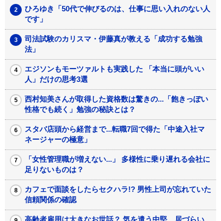
ひろゆき「50代で伸びるのは、仕事に思い入れのない人
です」
司法試験のカリスマ・伊藤真が教える「成功する勉強
法」
エジソンもモーツァルトも実践した 「本当に頭がいい
人」だけの思考3選
西村知美さんが取得した資格数は驚きの...「飽きっぽい
性格でも続く」勉強の秘訣とは？
スタバ店頭から経営まで...転職7回で得た「中途入社マ
ネージャーの極意」
「女性管理職が増えない...」 多様性に乗り遅れる会社に
足りないものは？
カフェで面談をしたらセクハラ!? 男性上司が忘れていた
信頼関係の確認
高齢者雇用は大きなお世話？ 気を遣う中堅、居づらい