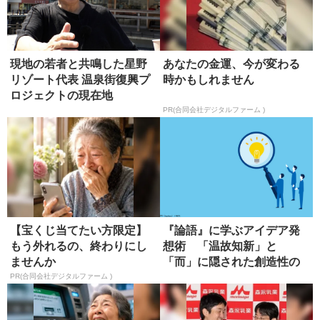
現地の若者と共鳴した星野
あなたの金運、今が変わる
リゾート代表 温泉街復興プ
時かもしれません
ロジェクトの現在地
PR(合同会社デジタルファーム )
【宝くじ当てたい方限定】
『論語』に学ぶアイデア発
もう外れるの、終わりにし
想術 「温故知新」と
ませんか
「而」に隠された創造性の
本質
PR(合同会社デジタルファーム )