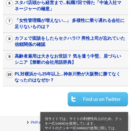
スタバ店頭から経営まで...転職7回で得た「中途入社マ
ネージャーの極意」
「女性管理職が増えない...」 多様性に乗り遅れる会社に
足りないものは？
カフェで面談をしたらセクハラ!? 男性上司が忘れていた
信頼関係の確認
高齢者雇用は大きなお世話？ 気を遣う中堅、居づらい
シニア【禁断の会社用語辞典】
PL対横浜から25年以上...神奈川勢が大阪勢に勝てなく
なったのはなぜか？
当サイトでは、サイトの利便性向上のため、クッ
PHPオンラインとは
プライバシーポリシー
キー(Cookie)を使用しています。
サイトのクッキー(Cookie)の使用に関しては、
Webサイトご利用にあたって