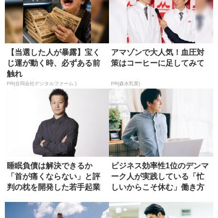
【当選した人が暴露】宝く
アマゾンで大人気！血圧対
じ運が動く時、必ずある前
策はコーヒーに足してみて
触れ
PR(合同会社デジタルファーム )
PR(森永乳業)
睡眠負債は解決できるか
ビジネス効率性1位のデンマ
「首が痛くならない」と評
ーク人が実践している「忙
判の枕を開発した若手起業
しいからこそ休む」働き方
家が語る