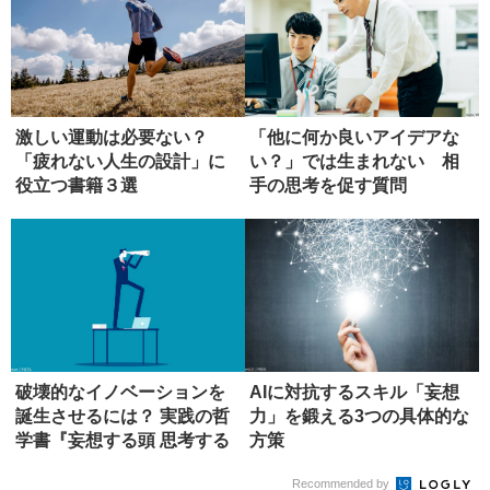
激しい運動は必要ない？
「他に何か良いアイデアな
「疲れない人生の設計」に
い？」では生まれない 相
役立つ書籍３選
手の思考を促す質問
破壊的なイノベーションを
AIに対抗するスキル「妄想
誕生させるには？ 実践の哲
力」を鍛える3つの具体的な
学書『妄想する頭 思考する
方策
手』...
Recommended by