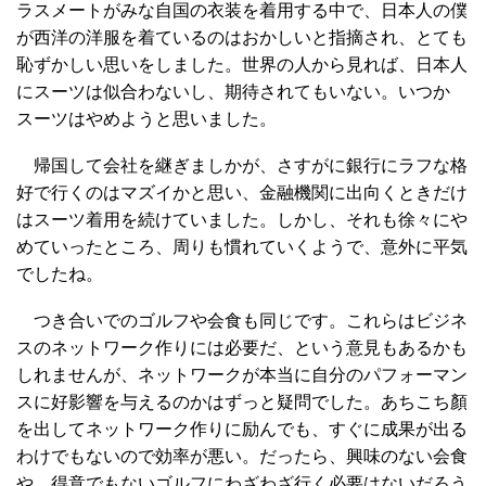
ラスメートがみな自国の衣装を着用する中で、日本人の僕
が西洋の洋服を着ているのはおかしいと指摘され、とても
恥ずかしい思いをしました。世界の人から見れば、日本人
にスーツは似合わないし、期待されてもいない。いつか
スーツはやめようと思いました。
帰国して会社を継ぎましかが、さすがに銀行にラフな格
好で行くのはマズイかと思い、金融機関に出向くときだけ
はスーツ着用を続けていました。しかし、それも徐々にや
めていったところ、周りも慣れていくようで、意外に平気
でしたね。
つき合いでのゴルフや会食も同じです。これらはビジネ
スのネットワーク作りには必要だ、という意見もあるかも
しれませんが、ネットワークが本当に自分のパフォーマン
スに好影響を与えるのかはずっと疑問でした。あちこち顏
を出してネットワーク作りに励んでも、すぐに成果が出る
わけでもないので効率が悪い。だったら、興味のない会食
や、得意でもないゴルフにわざわざ行く必要はないだろう