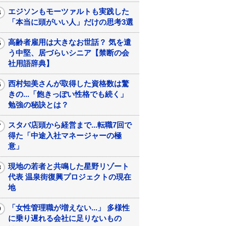
エジソンもモーツァルトも実践した
「本当に頭がいい人」だけの思考3選
高齢者雇用は大きなお世話？ 気を遣
う中堅、居づらいシニア【禁断の会
社用語辞典】
西村知美さんが取得した資格数は驚
きの...「飽きっぽい性格でも続く」
勉強の秘訣とは？
スタバ店頭から経営まで...転職7回で
得た「中途入社マネージャーの極
意」
現地の若者と共鳴した星野リゾート
代表 温泉街復興プロジェクトの現在
地
「女性管理職が増えない...」 多様性
に乗り遅れる会社に足りないもの